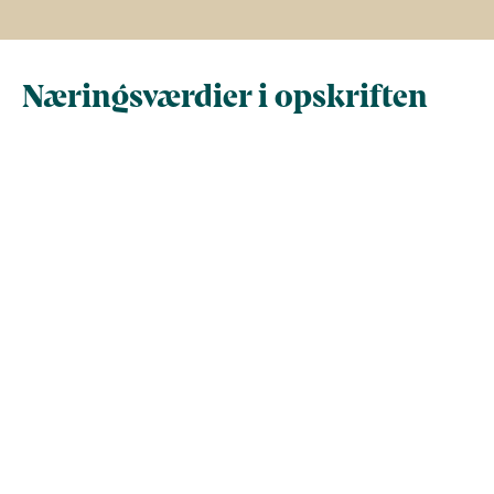
Næringsværdier i opskriften
Næringsindhold pr.
Næringsindhold 
100 g
person i opskrif
Total antal gram
100
698
Energi (kcal)
89
622
Fedt (g)
4.3
30
Kulhydrater (g)
6.5
45
Vis mere
Protein (g)
5.6
39