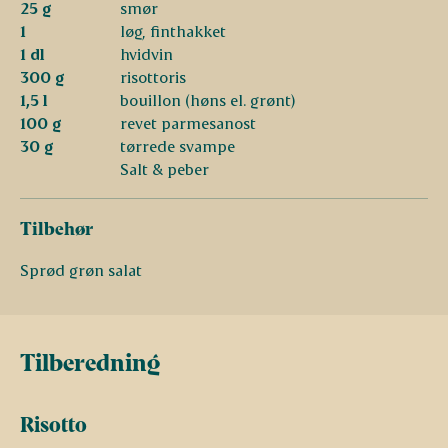
25 g
smør
1
løg, finthakket
1 dl
hvidvin
300 g
risottoris
1,5 l
bouillon (høns el. grønt)
100 g
revet parmesanost
30 g
tørrede svampe
Salt & peber
Tilbehør
Sprød grøn salat
Tilberedning
Risotto