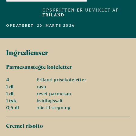
OPSKRIFTEN ER UDVIKLET AF
FRILAND
OPDATERET: 26. MARTS 2026
Ingredienser
Parmesanstegte koteletter
4
Friland grisekoteletter
1 dl
rasp
1 dl
revet parmesan
1 tsk.
hvidløgssalt
0,5 dl
olie til stegning
Cremet risotto