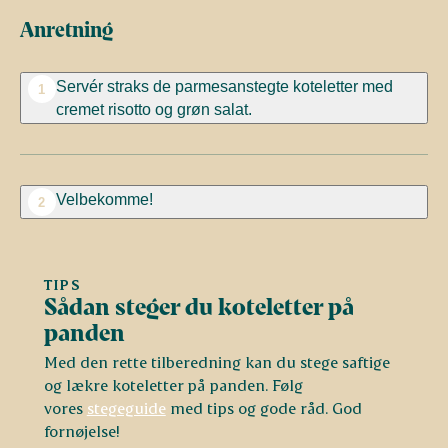
Anretning
Servér straks de parmesanstegte koteletter med
1
cremet risotto og grøn salat.
Velbekomme!
2
TIPS
Sådan steger du koteletter på
panden
Med den rette tilberedning kan du stege saftige
og lækre koteletter på panden. Følg
vores
stegeguide
med tips og gode råd. God
fornøjelse!