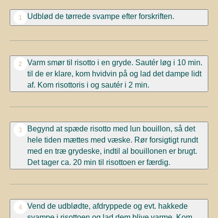
Udblød de tørrede svampe efter forskriften.
1
Varm smør til risotto i en gryde. Sautér løg i 10 min.
2
til de er klare, kom hvidvin på og lad det dampe lidt
af. Kom risottoris i og sautér i 2 min.
Begynd at spæde risotto med lun bouillon, så det
3
hele tiden mættes med væske. Rør forsigtigt rundt
med en træ grydeske, indtil al bouillonen er brugt.
Det tager ca. 20 min til risottoen er færdig.
Vend de udblødte, afdryppede og evt. hakkede
4
svampe i risottoen og lad dem blive varme. Kom