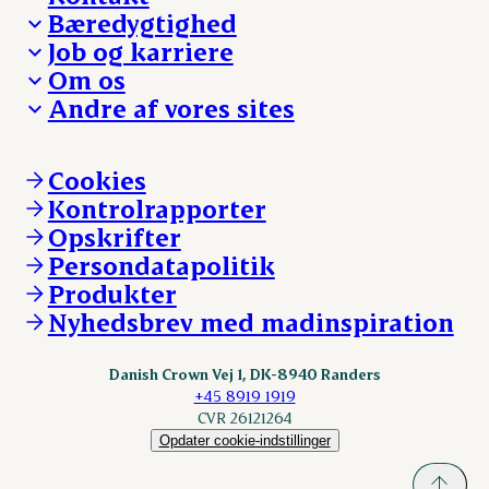
Bæredygtighed
Besøg Danish Crown
Job og karriere
Presse og nyheder
Fra jord til bord
Om os
Reklamationer
Hverdagen
Arbejd med os
Andre af vores sites
Whistleblower
Ansvarlighed og nøgletal
Ledige stillinger
Hvem er vi
Øvrige henvendelser
Mød Danish Crown
Brand og visuel identitet
Andelsejere - gris
Vi går forrest
Andelsejere - kreatur
Cookies
Vores resultater
Danishcrownprofessional.com
Kontrolrapporter
Vores lokationer
DAT-Schaub.com
Opskrifter
Kontakt
ESS-FOOD.com
Persondatapolitik
Fonden Dansk Gastronomi
KLS.se
Produkter
nordicspoor.com
Nyhedsbrev med madinspiration
Scanhide.dk
Sokolow.pl
Danish Crown Vej 1, DK-8940 Randers
+45 8919 1919
CVR 26121264
Opdater cookie-indstillinger