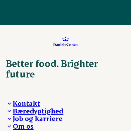
Better food. Brighter
future
Kontakt
Bæredygtighed
Besøg Danish Crown
Job og karriere
Presse og nyheder
Fra jord til bord
Om os
Reklamationer
Hverdagen
Arbejd med os