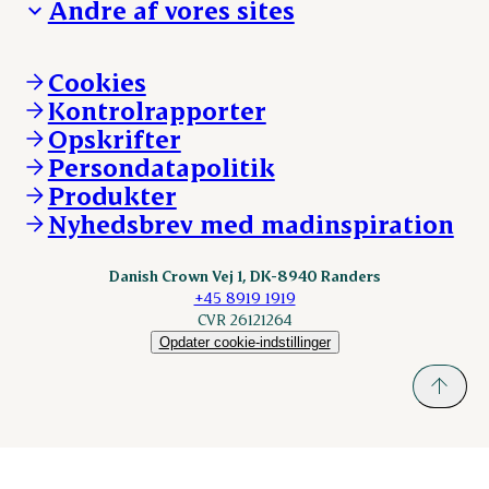
Andre af vores sites
Whistleblower
Ansvarlighed og nøgletal
Ledige stillinger
Hvem er vi
Øvrige henvendelser
Mød Danish Crown
Brand og visuel identitet
Andelsejere - gris
Vi går forrest
Andelsejere - kreatur
Cookies
Vores resultater
Danishcrownprofessional.com
Kontrolrapporter
Vores lokationer
DAT-Schaub.com
Opskrifter
Kontakt
ESS-FOOD.com
Persondatapolitik
Fonden Dansk Gastronomi
KLS.se
Produkter
nordicspoor.com
Nyhedsbrev med madinspiration
Scanhide.dk
Sokolow.pl
Danish Crown Vej 1, DK-8940 Randers
+45 8919 1919
CVR 26121264
Opdater cookie-indstillinger