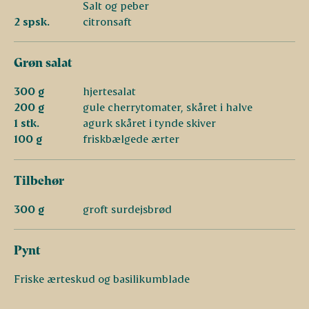
Salt og peber
2 spsk.
citronsaft
Grøn salat
300 g
hjertesalat
200 g
gule cherrytomater, skåret i halve
1 stk.
agurk skåret i tynde skiver
100 g
friskbælgede ærter
Tilbehør
300 g
groft surdejsbrød
Pynt
Friske ærteskud og basilikumblade