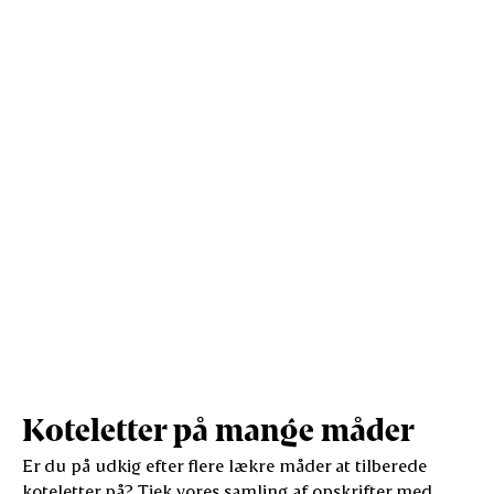
Protein (g)
8,6
56,7
Vis mere
Salt (g)
0,2
1,5
Koteletter på mange måder
Er du på udkig efter flere lækre måder at tilberede
koteletter på? Tjek vores samling af opskrifter med