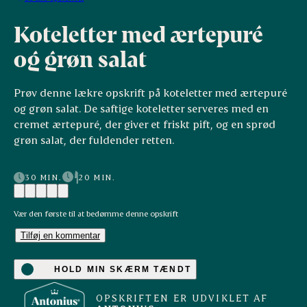
Koteletter med ærtepuré
og grøn salat
Prøv denne lækre opskrift på koteletter med ærtepuré
og grøn salat. De saftige koteletter serveres med en
cremet ærtepuré, der giver et friskt pift, og en sprød
grøn salat, der fuldender retten.
30 MIN.
20 MIN.
Vær den første til at bedømme denne opskrift
Tilføj en kommentar
HOLD MIN SKÆRM TÆNDT
OPSKRIFTEN ER UDVIKLET AF