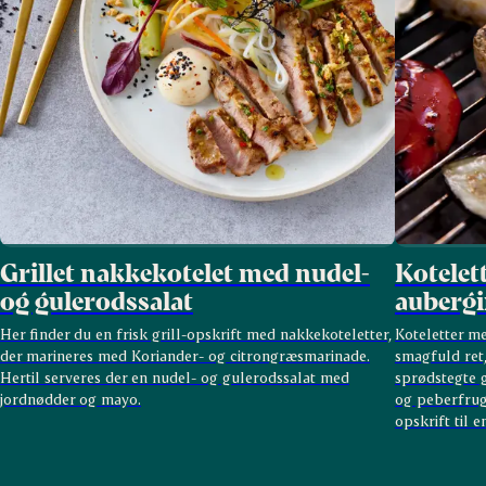
Grillet nakkekotelet med nudel-
Kotelett
og gulerodssalat
aubergi
Her finder du en frisk grill-opskrift med nakkekoteletter,
Koteletter me
der marineres med Koriander- og citrongræsmarinade.
smagfuld ret,
Hertil serveres der en nudel- og gulerodssalat med
sprødstegte 
jordnødder og mayo.
og peberfrugt
opskrift til 