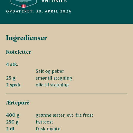
ANTONIUS
OPDATERET: 30. APRIL 2026
Ingredienser
Koteletter
4 stk.
Salt og peber
25 g
smør til stegning
2 spsk.
olie til stegning
Ærtepuré
400 g
grønne ærter, evt. fra frost
250 g
hytteost
2 dl
frisk mynte