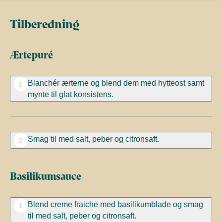
Tilberedning
Ærtepuré
Blanchér ærterne og blend dem med hytteost samt
1
mynte til glat konsistens.
Smag til med salt, peber og citronsaft.
2
Basilikumsauce
Blend creme fraiche med basilikumblade og smag
1
til med salt, peber og citronsaft.