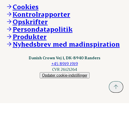
Vi går forrest
Andelsejere - kreatur
Cookies
Vores resultater
Danishcrownprofessional.com
Kontrolrapporter
Vores lokationer
DAT-Schaub.com
Opskrifter
Kontakt
ESS-FOOD.com
Persondatapolitik
Fonden Dansk Gastronomi
KLS.se
Produkter
nordicspoor.com
Nyhedsbrev med madinspiration
Scanhide.dk
Sokolow.pl
Danish Crown Vej 1, DK-8940 Randers
+45 8919 1919
CVR 26121264
Opdater cookie-indstillinger