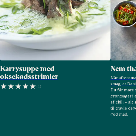
Karrysuppe med
Nem tha
oksekødsstrimler
Når aftensma
smag, er Dani
(1)
Du får møre s
grøntsager i 
af chili – al
til travle da
god mad.