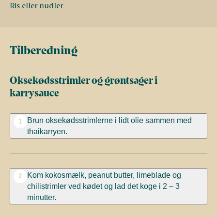
Ris eller nudler
Tilberedning
Oksekødsstrimler og grøntsager i
karrysauce
Brun oksekødsstrimlerne i lidt olie sammen med
1
thaikarryen.
Kom kokosmælk, peanut butter, limeblade og
2
chilistrimler ved kødet og lad det koge i 2 – 3
minutter.