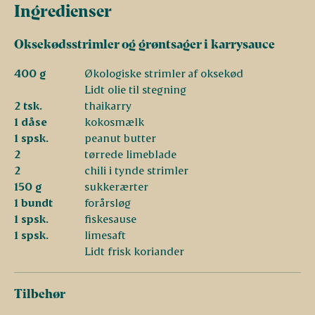
Ingredienser
Oksekødsstrimler og grøntsager i karrysauce
400 g
Økologiske strimler af oksekød
Lidt olie til stegning
2 tsk.
thaikarry
1 dåse
kokosmælk
1 spsk.
peanut butter
2
tørrede limeblade
2
chili i tynde strimler
150 g
sukkerærter
1 bundt
forårsløg
1 spsk.
fiskesause
1 spsk.
limesaft
Lidt frisk koriander
Tilbehør