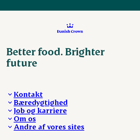
Better food. Brighter
future
Kontakt
Bæredygtighed
Besøg Danish Crown
Job og karriere
Presse og nyheder
Fra jord til bord
Om os
Reklamationer
Hverdagen
Arbejd med os
Andre af vores sites
Whistleblower
Ansvarlighed og nøgletal
Ledige stillinger
Hvem er vi
Øvrige henvendelser
Mød Danish Crown
Brand og visuel identitet
Andelsejere - gris