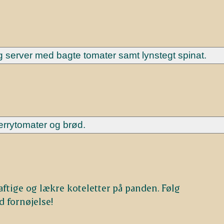
 og server med bagte tomater samt lynstegt spinat.
errytomater og brød.
ftige og lækre koteletter på panden. Følg
 fornøjelse!