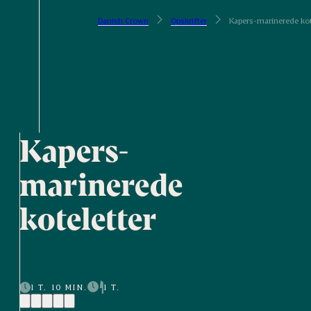
Danish Crown
Opskrifter
Kapers-marinerede kot
Kapers-
marinerede
koteletter
1 T. 10 MIN.
1 T.