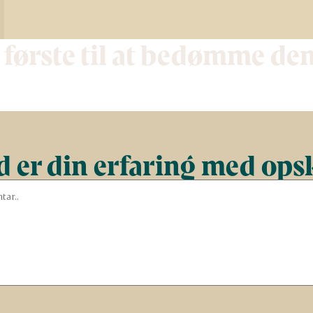
 første til at bedømme de
 er din erfaring med ops