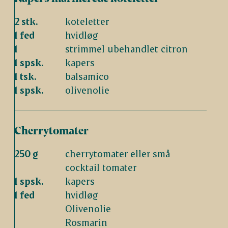
2 stk.
koteletter
1 fed
hvidløg
1
strimmel ubehandlet citron
1 spsk.
kapers
1 tsk.
balsamico
1 spsk.
olivenolie
Cherrytomater
250 g
cherrytomater eller små
cocktail tomater
1 spsk.
kapers
1 fed
hvidløg
Olivenolie
Rosmarin