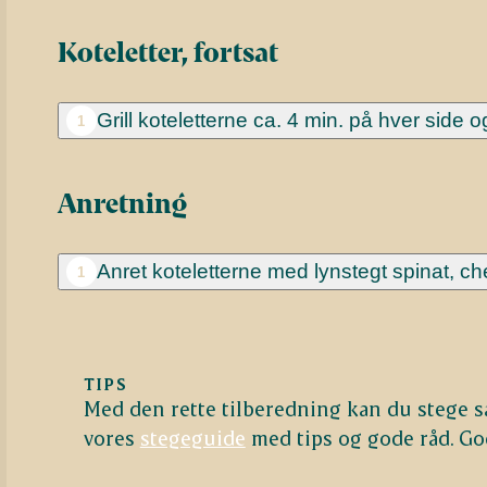
Koteletter, fortsat
Grill koteletterne ca. 4 min. på hver side
1
Anretning
Anret koteletterne med lynstegt spinat, ch
1
TIPS
Med den rette tilberedning kan du stege sa
vores
stegeguide
med tips og gode råd. God