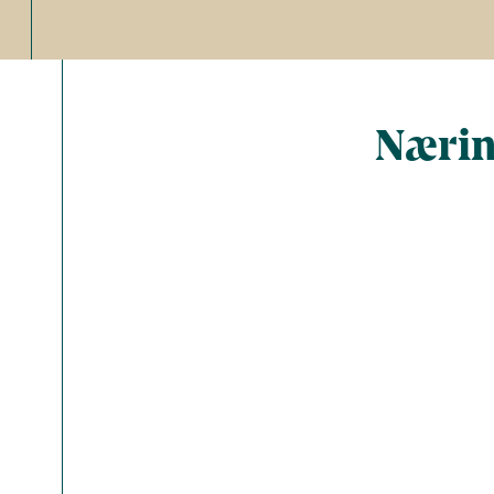
Nærin
Total ant
Energi (kc
Fedt (g)