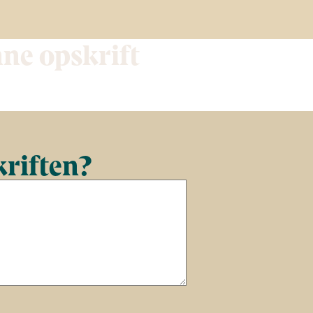
nne opskrift
kriften?