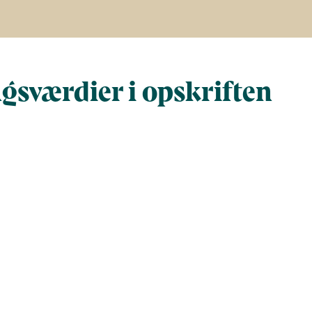
gsværdier i opskriften
Næringsindhold pr. 100 g
Næringsindho
al gram
100
305
al)
100
304
4.9
15