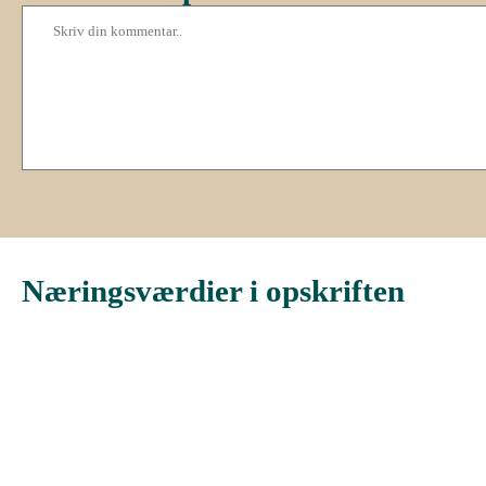
Næringsværdier i opskriften
Næringsindhold pr.
Næringsindhold pr
100 g
person i opskriften
Total antal gram
100
162