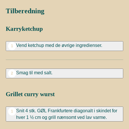
Tilberedning
Karryketchup
Vend ketchup med de øvrige ingredienser.
1
Smag til med salt.
2
Grillet curry wurst
Snit 4 stk. GØL Frankfurtere diagonalt i skindet for
1
hver 1 ½ cm og grill nænsomt ved lav varme.