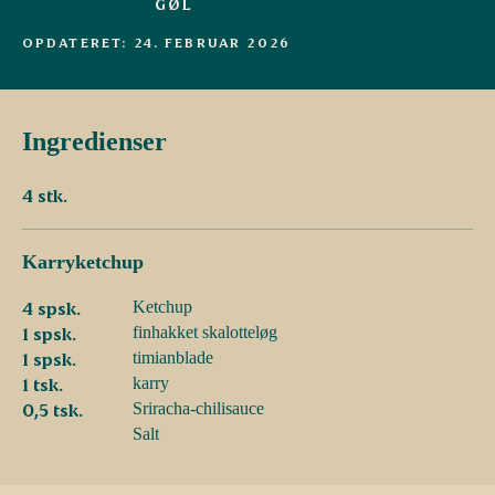
GØL
OPDATERET: 24. FEBRUAR 2026
Ingredienser
4 stk.
Karryketchup
4 spsk.
Ketchup
1 spsk.
finhakket skalotteløg
1 spsk.
timianblade
1 tsk.
karry
0,5 tsk.
Sriracha-chilisauce
Salt