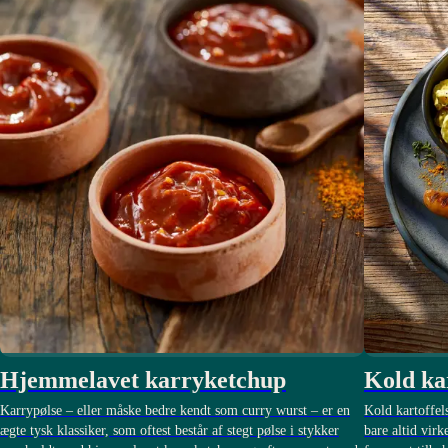
Hjemmelavet karryketchup
Kold ka
Karrypølse – eller måske bedre kendt som curry wurst – er en
Kold kartoffels
ægte tysk klassiker, som oftest består af stegt pølse i stykker
bare altid virk