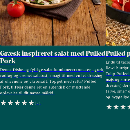
Græsk inspireret salat med Pulled
Pulled 
Pork
Er du til tac
Bowl hurtigt 
Denne friske og fyldige salat kombinerer tomater, agurk,
Tulip Pulled
rødløg og cremet salatost, smagt til med en let dressing
majs og sort
af olivenolie og citronsaft. Toppet med saftig Pulled
dressing, der
Pork, tilføjer denne ret en autentisk og mættende
farve, smag o
oplevelse til dit næste måltid.
og hyggelige
(2)