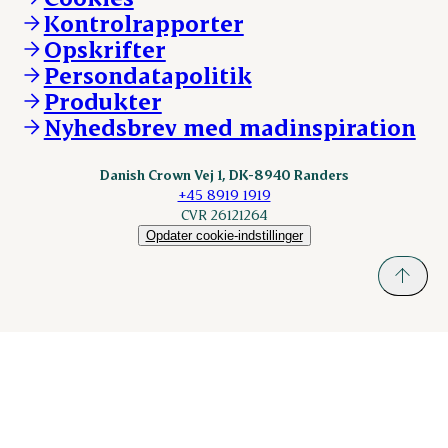
Vores resultater
Danishcrownprofessional.com
Kontrolrapporter
Vores lokationer
DAT-Schaub.com
Opskrifter
Kontakt
ESS-FOOD.com
Persondatapolitik
Fonden Dansk Gastronomi
KLS.se
Produkter
nordicspoor.com
Nyhedsbrev med madinspiration
Scanhide.dk
Sokolow.pl
Danish Crown Vej 1, DK-8940 Randers
+45 8919 1919
CVR 26121264
Opdater cookie-indstillinger