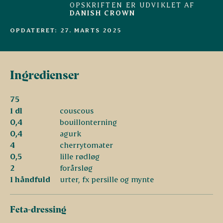
OPSKRIFTEN ER UDVIKLET AF
DANISH CROWN
OPDATERET: 27. MARTS 2025
Ingredienser
75
1 dl
couscous
0,4
bouillonterning
0,4
agurk
4
cherrytomater
0,5
lille rødløg
2
forårsløg
1 håndfuld
urter, fx persille og mynte
Feta-dressing