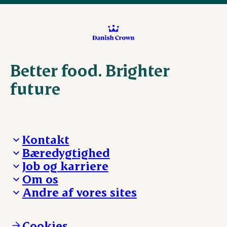
Better food. Brighter
future
Kontakt
Bæredygtighed
Besøg Danish Crown
Job og karriere
Presse og nyheder
Fra jord til bord
Om os
Reklamationer
Hverdagen
Arbejd med os
Andre af vores sites
Whistleblower
Ansvarlighed og nøgletal
Ledige stillinger
Hvem er vi
Øvrige henvendelser
Mød Danish Crown
Brand og visuel identitet
Andelsejere - gris
Vi går forrest
Andelsejere - kreatur
Cookies