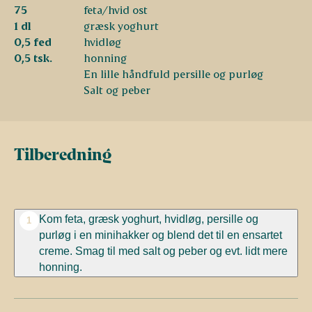
75
feta/hvid ost
1 dl
græsk yoghurt
0,5 fed
hvidløg
0,5 tsk.
honning
En lille håndfuld persille og purløg
Salt og peber
Tilberedning
Kom feta, græsk yoghurt, hvidløg, persille og
1
purløg i en minihakker og blend det til en ensartet
creme. Smag til med salt og peber og evt. lidt mere
honning.