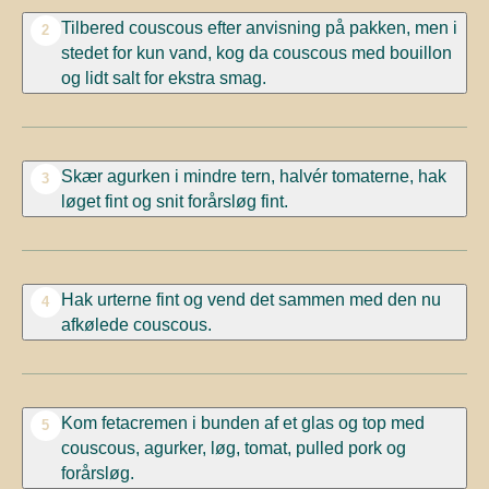
Tilbered couscous efter anvisning på pakken, men i
2
stedet for kun vand, kog da couscous med bouillon
og lidt salt for ekstra smag.
Skær agurken i mindre tern, halvér tomaterne, hak
3
løget fint og snit forårsløg fint.
Hak urterne fint og vend det sammen med den nu
4
afkølede couscous.
Kom fetacremen i bunden af et glas og top med
5
couscous, agurker, løg, tomat,
pulled
pork
og
forårsløg.