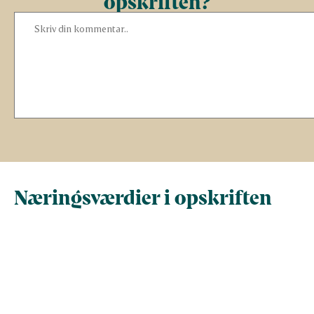
opskriften?
Næringsværdier i opskriften
Næringsindhold pr.
Næringsindhold 
100 g
person i opskrif
Total antal gram
100
736,8