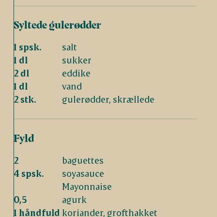
Syltede gulerødder
1 spsk.
salt
1 dl
sukker
2 dl
eddike
1 dl
vand
2 stk.
gulerødder, skrællede
Fyld
2
baguettes
4 spsk.
soyasauce
Mayonnaise
0,5
agurk
1 håndfuld
koriander, grofthakket