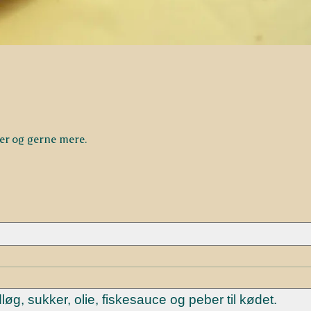
er og gerne mere.
dløg, sukker, olie, fiskesauce og peber til kødet.