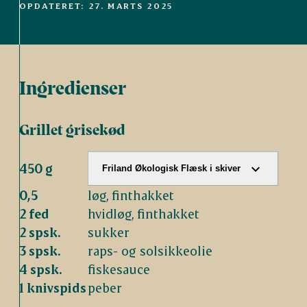
OPDATERET: 27. MARTS 2025
Ingredienser
Grillet grisekød
450 g
Friland Økologisk Flæsk i skiver
0,5
løg, finthakket
2 fed
hvidløg, finthakket
2 spsk.
sukker
3 spsk.
raps- og solsikkeolie
4 spsk.
fiskesauce
1 knivspids
peber