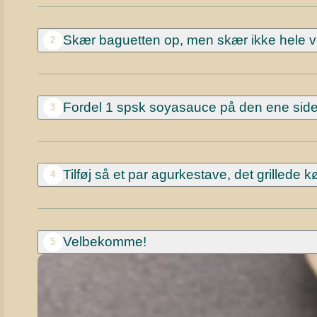
Skær baguetten op, men skær ikke hele 
2
Fordel 1 spsk soyasauce på den ene side
3
Tilføj så et par agurkestave, det grillede k
4
Velbekomme!
5