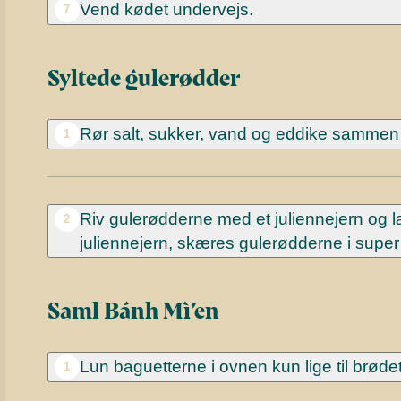
Vend kødet undervejs.
7
Syltede gulerødder
Rør salt, sukker, vand og eddike sammen 
1
Riv gulerødderne med et juliennejern og 
2
juliennejern, skæres gulerødderne i super t
Saml Bánh Mì’en
Lun baguetterne i ovnen kun lige til brødet
1