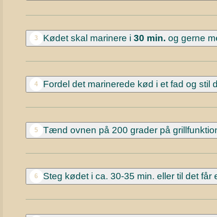
Kødet skal marinere i
30 min.
og gerne mer
3
Fordel det marinerede kød i et fad og stil 
4
Tænd ovnen på 200 grader på grillfunktio
5
Steg kødet i ca. 30-35 min. eller til det får e
6