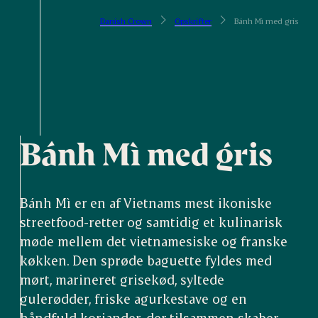
Danish Crown
Opskrifter
Bánh Mì med gris
Bánh Mì med gris
Bánh Mì er en af Vietnams mest ikoniske
streetfood-retter og samtidig et kulinarisk
møde mellem det vietnamesiske og franske
køkken. Den sprøde baguette fyldes med
mørt, marineret grisekød, syltede
gulerødder, friske agurkestave og en
håndfuld koriander, der tilsammen skaber