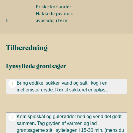
Friske koriander
Hakkede peanuts
1
avocado, i tern
Tilberedning
Lynsyltede grøntsager
Bring eddike, sukker, vand og salt i kog i en
1
mellemstor gryde. Rør til sukkeret er opløst.
Kom spidskål og gulerødder heri og vend det godt
2
sammen. Tag gryden af varmen og lad
grøntsagerne stå i syltelagen i 15-30 min. (mens du