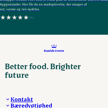
hyggestunder. Her får du en madoplevelse, der smager af
sol, varme og ren nydelse.
(3)
Better food. Brighter
future
Kontakt
Bæredygtighed