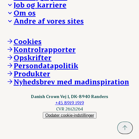
Besøg Danish Crown
Job og karriere
Presse og nyheder
Fra jord til bord
Om os
Reklamationer
Hverdagen
Arbejd med os
Andre af vores sites
Whistleblower
Ansvarlighed og nøgletal
Ledige stillinger
Hvem er vi
Øvrige henvendelser
Mød Danish Crown
Brand og visuel identitet
Andelsejere - gris
Vi går forrest
Andelsejere - kreatur
Cookies
Vores resultater
Danishcrownprofessional.com
Kontrolrapporter
Vores lokationer
DAT-Schaub.com
Opskrifter
Kontakt
ESS-FOOD.com
Persondatapolitik
Fonden Dansk Gastronomi
KLS.se
Produkter
nordicspoor.com
Nyhedsbrev med madinspiration
Scanhide.dk
Sokolow.pl
Danish Crown Vej 1, DK-8940 Randers
+45 8919 1919
CVR 26121264
Opdater cookie-indstillinger