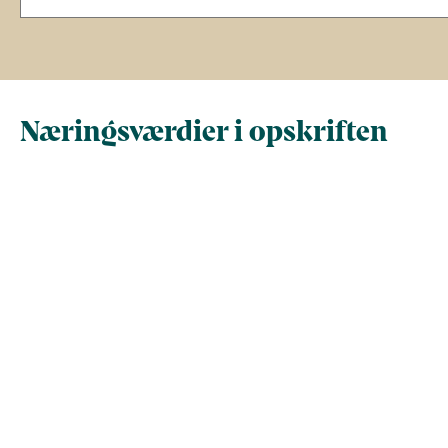
Næringsværdier i opskriften
Næringsindhold pr.
Næringsindhold 
100 g
person i opskrif
Total antal gram
100
623,6
Energi (kcal)
104,7
653,1
- Energi (kJ)
438,2
2.732,6
Fedt (g)
4,5
27,8