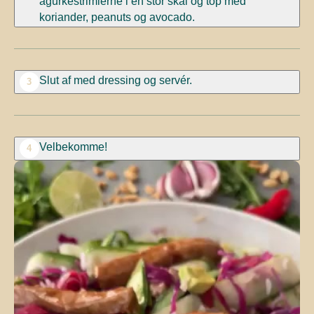
agurkestrimlerne i en stor skål og top med
koriander, peanuts og avocado.
Slut af med dressing og servér.
3
Velbekomme!
4