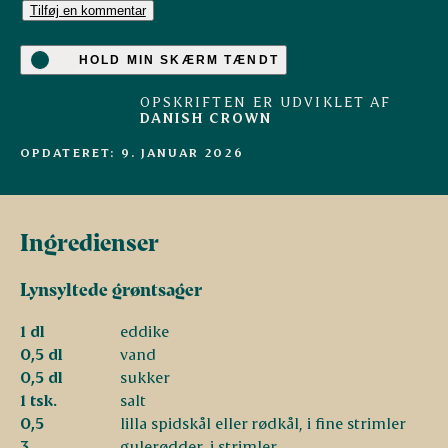
Tilføj en kommentar
HOLD MIN SKÆRM TÆNDT
OPSKRIFTEN ER UDVIKLET AF
DANISH CROWN
OPDATERET: 9. JANUAR 2026
Ingredienser
Lynsyltede grøntsager
1 dl
eddike
0,5 dl
vand
0,5 dl
sukker
1 tsk.
salt
0,5
lilla spidskål eller rødkål, i fine strimler
3
gulerødder, i strimler