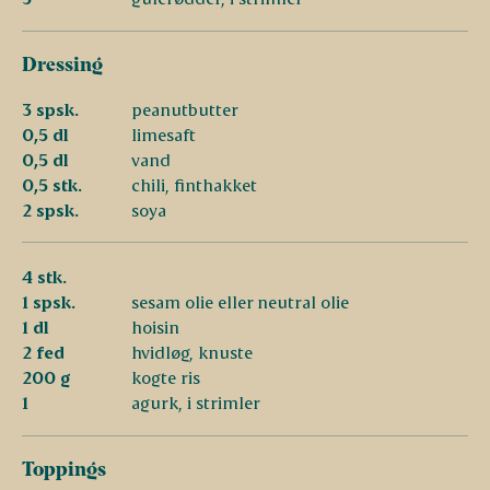
Dressing
3 spsk.
peanutbutter
0,5 dl
limesaft
0,5 dl
vand
0,5 stk.
chili, finthakket
2 spsk.
soya
4 stk.
1 spsk.
sesam olie eller neutral olie
1 dl
hoisin
2 fed
hvidløg, knuste
200 g
kogte ris
1
agurk, i strimler
Toppings