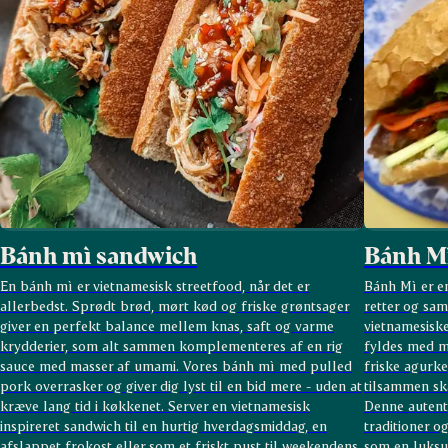
Bánh mì sandwich
Bánh Mì
En bánh mì er vietnamesisk streetfood, når det er
Bánh Mì er en
allerbedst. Sprødt brød, mørt kød og friske grøntsager
retter og sam
giver en perfekt balance mellem knas, saft og varme
vietnamesisk
krydderier, som alt sammen komplementeres af en rig
fyldes med mø
sauce med masser af umami. Vores bánh mì med pulled
friske agurke
pork overrasker og giver dig lyst til en bid mere - uden at
tilsammen sk
kræve lang tid i køkkenet. Server en vietnamesisk
Denne autenti
inspireret sandwich til en hurtig hverdagsmiddag, en
traditioner o
afslappet frokost eller som et friskt pust til weekendens
som en luksu