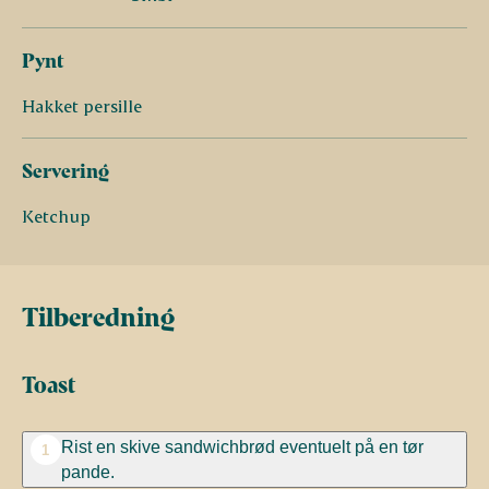
Pynt
Hakket persille
Servering
Ketchup
Tilberedning
Toast
Rist en skive sandwichbrød eventuelt på en tør
1
pande.