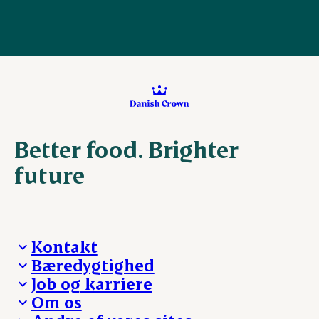
Better food. Brighter
future
Kontakt
Bæredygtighed
Besøg Danish Crown
Job og karriere
Presse og nyheder
Fra jord til bord
Om os
Reklamationer
Hverdagen
Arbejd med os
Whistleblower