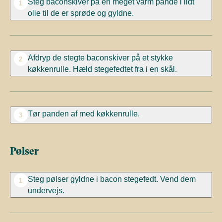
Steg baconskiver
på en meget varm pande i lidt
1
olie til de er sprøde og gyldne.
Afdryp de stegte baconskiver på et stykke
2
køkkenrulle. Hæld stegefedtet fra i en skål.
Tør panden af med køkkenrulle.
3
Pølser
Steg pølser gyldne i bacon stegefedt. Vend dem
1
undervejs.