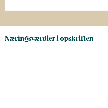
Næringsværdier i opskriften
Næringsindhold pr.
Næringsindhold 
100 g
person i opskrif
Total antal gram
100
525,7
Energi (kcal)
182,1
957,1
- Energi (kJ)
761,7
4.004,4
Fedt (g)
13,5
70,7