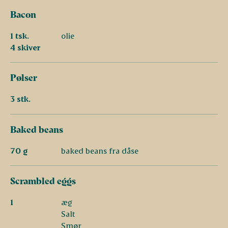
Bacon
1 tsk.
olie
4 skiver
Pølser
3 stk.
Baked beans
70 g
baked beans fra dåse
Scrambled eggs
1
æg
Salt
Smør