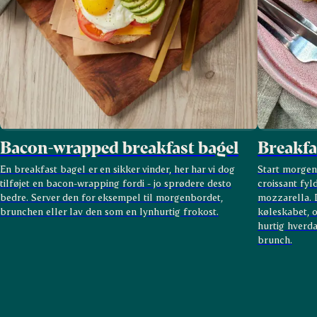
Bacon-wrapped breakfast bagel
Breakfa
En
breakfast
bagel er en sikker vinder
, her har vi dog
Start morgen
tilføjet en bacon-
wrapping
for
di
-
jo sprødere desto
croissant fy
bedre.
Server den for eksempel til morgenbordet,
mozzarella. D
brunchen eller lav den som en lynhurtig frokost.
køleskabet, o
hurtig hverd
brunch.