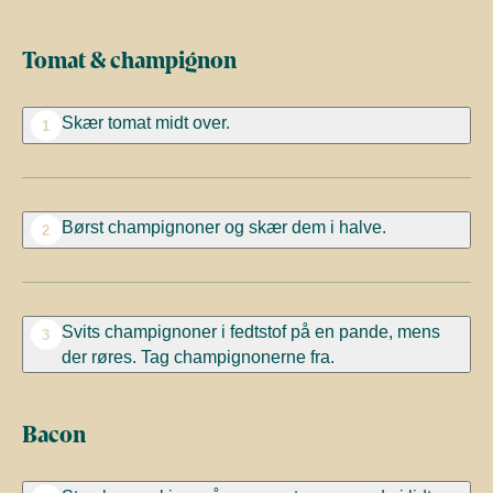
Tomat & champignon
Skær tomat midt over.
1
Børst champignoner og skær dem i halve.
2
Svits champignoner i fedtstof på en pande, mens
3
der røres. Tag champignonerne fra.
Bacon