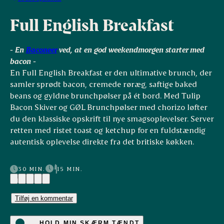
Full English Breakfast
- En
Baconeer
ved, at en god weekendmorgen starter med
bacon -
En Full English Breakfast er den ultimative brunch, der
samler sprødt bacon, cremede røræg, saftige baked
beans og gyldne brunchpølser på ét bord. Med Tulip
Bacon Skiver og GØL Brunchpølser med chorizo løfter
du den klassiske opskrift til nye smagsoplevelser. Server
retten med ristet toast og ketchup for en fuldstændig
autentisk oplevelse direkte fra det britiske køkken.
30 MIN.
15 MIN.
(1)
Tilføj en kommentar
HOLD MIN SKÆRM TÆNDT