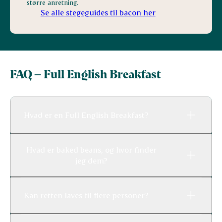
større anretning.
Se alle stegeguides til bacon her
FAQ – Full English Breakfast
Hvad er en Full English Breakfast?
Hvad er baked beans, og hvor finder
jeg dem?
Kan retten laves til flere personer?