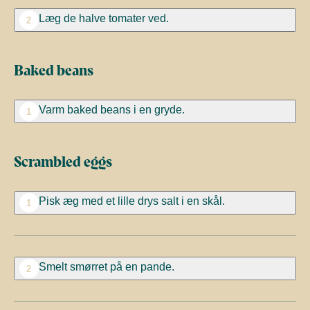
Læg de halve tomater ved.
2
Baked beans
Varm baked beans i en gryde.
1
Scrambled eggs
Pisk æg med et lille drys salt i en skål.
1
Smelt smørret på en pande.
2