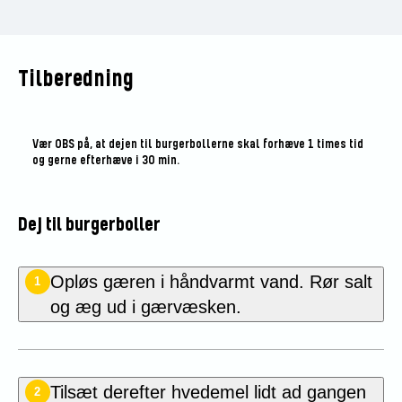
Tilberedning
Vær OBS på, at dejen til burgerbollerne skal forhæve 1 times tid
og gerne efterhæve i 30 min.
Dej til burgerboller
Opløs gæren i håndvarmt vand. Rør salt
1
og æg ud i gærvæsken.
Tilsæt derefter hvedemel lidt ad gangen
2