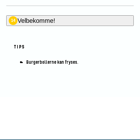
Velbekomme!
14
TIPS
Burgerbollerne kan fryses.
Vær den første til at bedømme
denne opskrift