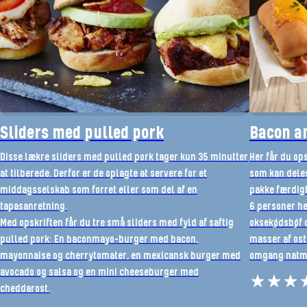
Sliders med pulled pork
Bacon a
Disse lækre sliders med pulled pork tager kun 35 minutter
Her får du op
at tilberede. Derfor er de oplagte at servere for et
som kan deles 
middagsselskab som forret eller som del af en
pakke færdigl
tapasanretning.
6 personer h
Med opskriften får du tre små sliders med fyld af saftig
oksekødsbøf o
pulled pork: En baconmayo-burger med bacon,
masser af ost
mayonnaise og cherrytomater, en mexicansk burger med
omgang natm
avocado og salsa og en mini cheeseburger med
cheddarost.