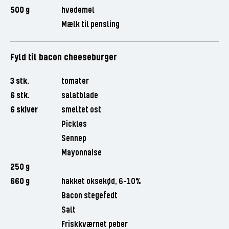
500 g
hvedemel
Mælk til pensling
Fyld til bacon cheeseburger
3 stk.
tomater
6 stk.
salatblade
6 skiver
smeltet ost
Pickles
Sennep
Mayonnaise
250 g
660 g
hakket oksekød, 6-10%
Bacon stegefedt
Salt
Friskkværnet peber