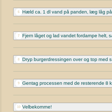
Hæld ca. 1 dl vand på panden, læg låg på
6
Fjern låget og lad vandet fordampe helt, 
7
Dryp burgerdressingen over og top med se
8
Gentag processen med de resterende 8 kø
9
Velbekomme!
10