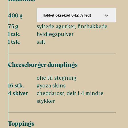
400 g
Hakket oksekød 8-12 % fedt
75 g
syltede agurker, finthakkede
1 tsk.
hvidløgspulver
1 tsk.
salt
Cheeseburger dumplings
olie til stegning
16 stk.
gyoza skins
4 skiver
cheddarost, delt i 4 mindre
stykker
Toppings