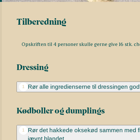
Tilberedning
Opskriften til 4 personer skulle gerne give 16 stk. 
Dressing
Rør alle ingredienserne til dressingen god
1
Kødboller og dumplings
Rør det hakkede oksekød sammen med finth
1
jævnt blandet.