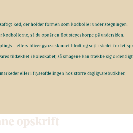
saftigt kød, der holder formen som kødboller under stegningen.
er kødbollerne, så du opnår en flot stegeskorpe på undersiden.
ngs – ellers bliver gyoza skinnet blødt og sejt i stedet for let spr
ares tildækket i køleskabet, så smagene kan trække sig ordentligt
markeder eller i fryseafdelingen hos større dagligvarebutikker.
nne opskrift