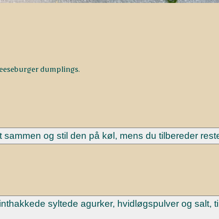
cheeseburger dumplings.
t sammen og stil den på køl, mens du tilbereder rest
akkede syltede agurker, hvidløgspulver og salt, til