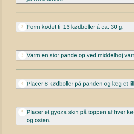
Form kødet til 16 kødboller á ca. 30 g.
2
Varm en stor pande op ved middelhøj varm
3
Placer 8 kødboller på panden og læg et li
4
Placer et gyoza skin på toppen af hver kødb
5
og osten.