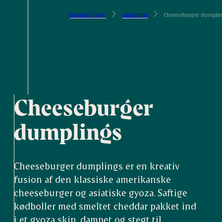
Danish Crown
Opskrifter
Cheeseburger dumpli
Cheeseburger
dumplings
Cheeseburger dumplings er en kreativ
fusion af den klassiske amerikanske
cheeseburger og asiatiske gyoza. Saftige
kødboller med smeltet cheddar pakket ind
i et gyoza skin, dampet og stegt til