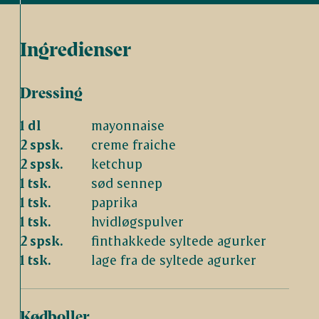
Ingredienser
Dressing
1 dl
mayonnaise
2 spsk.
creme fraiche
2 spsk.
ketchup
1 tsk.
sød sennep
1 tsk.
paprika
1 tsk.
hvidløgspulver
2 spsk.
finthakkede syltede agurker
1 tsk.
lage fra de syltede agurker
Kødboller