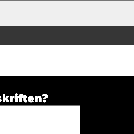
enne opskrift
skriften?