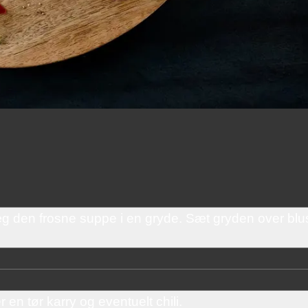
den frosne suppe i en gryde. Sæt gryden over blu
r en tør karry og eventuelt chili.