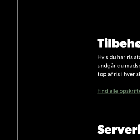
Tilbehø
Hvis du har ris s
undgår du madspil
top af ris i hve
Find alle opskrif
Server