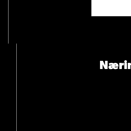
Nærin
Total an