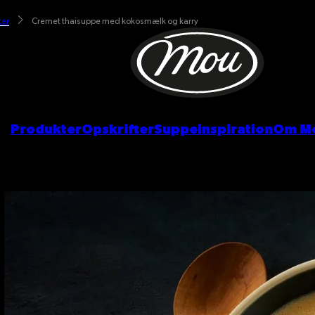
ter
Cremet thaisuppe med kokosmælk og karry
Produkter
Opskrifter
Suppeinspiration
Om M