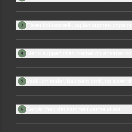
Tilsæt kokosmælk, og lad suppen koge op
3
Blend suppen til en cremet og ensartet ko
4
Vask koriander, hak dem groft, og tilsæt ti
5
Servér med det samme i varme skåle.
6