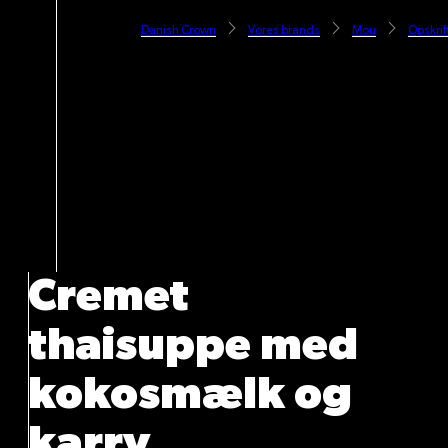
Danish Crown
Vores brands
Mou
Opskrif
Cremet
thaisuppe med
kokosmælk og
karry