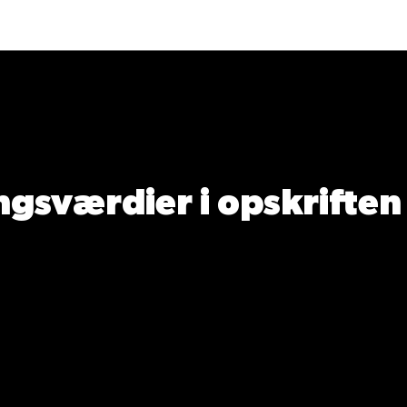
gsværdier i opskriften
Næringsindhold pr. 100 g
Næringsindh
tal gram
100
352