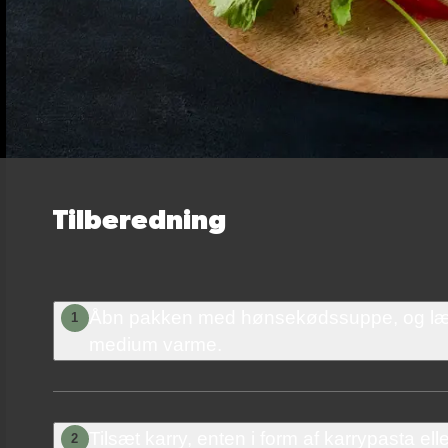
Tilberedning
Åbn pakken med hønsekødssuppe, og læg 
1
medium varme.
Tilsæt karry, enten i form af karrypasta elle
2