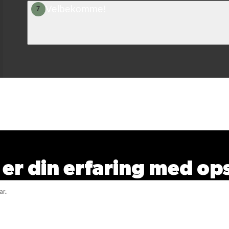
Velbekomme!
7
ørste til at bedømme d
er din erfaring med op