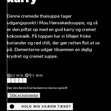
Denne cremede thaisuppe tager
udgangspunkt i Mou Hønsekødssuppe, og så
er den piftet op med en god karry og cremet
kokosmælk. På toppen har vi tilføjet friske
koriander og rød chili, der gør retten flot at se
på. Elementerne udgør tilsammen en dejlig
krydret og cremet suppe.
20 MIN.
15 MIN.
Vær den første til at bedømme denne opskrift
Tilføj en kommentar
HOLD MIN SKÆRM TÆNDT