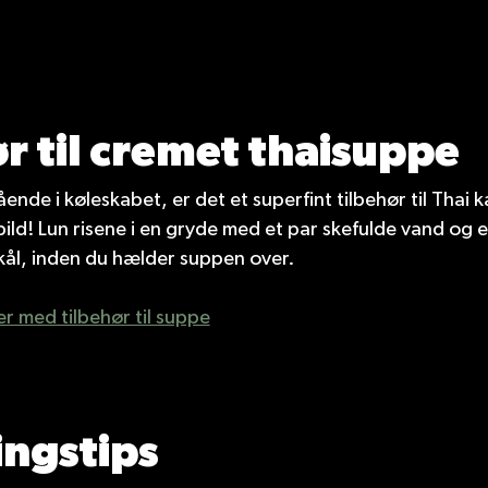
r til cremet thaisuppe
tående i køleskabet, er det et superfint tilbehør til Thai
d! Lun risene i en gryde med et par skefulde vand og en
r skål, inden du hælder suppen over.
ter med tilbehør til suppe
ingstips