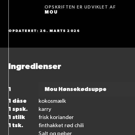
OPSKRIFTEN ER UDVIKLET AF
MOU
OPDATERET: 26. MARTS 2026
Ingredienser
1
Mou Hønsekødsuppe
1 dåse
kokosmælk
1 spsk.
karry
1 stilk
frisk koriander
1 tsk.
finthakket rød chili
Salt og peber