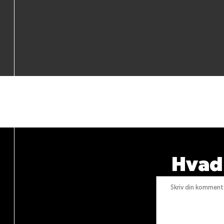
Vær den f
Hvad 