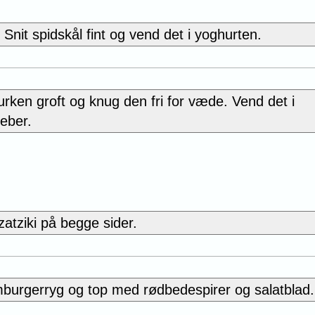
nit spidskål fint og vend det i yoghurten.
urken groft og knug den fri for væde. Vend det i
eber.
zatziki på begge sider.
burgerryg og top med rødbedespirer og salatblad.