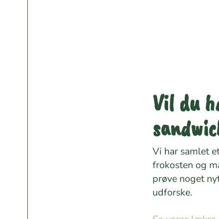
Vil du h
sandwic
Vi har samlet e
frokosten og ma
prøve noget ny
udforske.