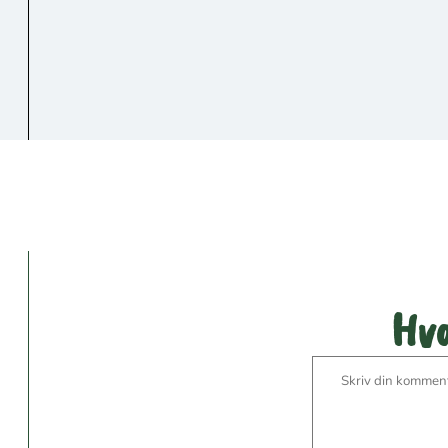
Vær den
Hva