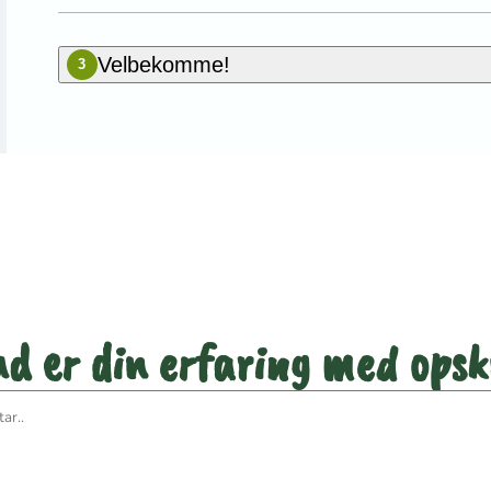
Velbekomme!
3
 første til at bedømme den
d er din erfaring med opsk