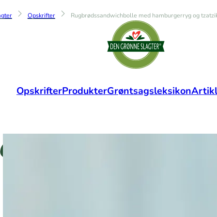
gter
Opskrifter
Rugbrødssandwichbolle med hamburgerryg og tzatzik
Opskrifter
Produkter
Grøntsagsleksikon
Artik
e