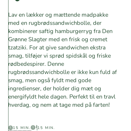
Lav en lækker og mættende madpakke
med en rugbrødssandwichbolle, der
kombinerer saftig hamburgerryg fra Den
Grønne Slagter med en frisk og cremet
tzatziki. For at give sandwichen ekstra
smag, tilføjer vi sprød spidskål og friske
rødbedespirer. Denne
rugbrødssandwichbolle er ikke kun fuld af
smag, men også fyldt med gode
ingredienser, der holder dig mæt og
energifyldt hele dagen. Perfekt til en travl
hverdag, og nem at tage med på farten!
15 MIN.
15 MIN.