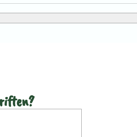
ne opskrift
riften?