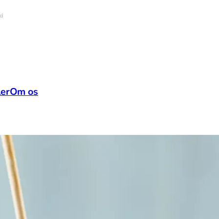
i
ler
Om os