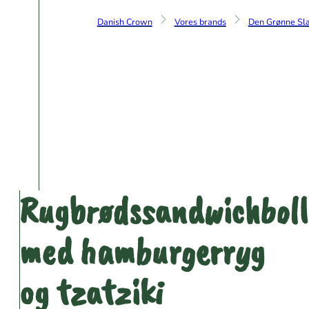
Danish Crown
Vores brands
Den Grønne Sla
Rugbrødssandwichboll
med hamburgerryg
og tzatziki