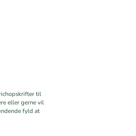
chopskrifter til
e eller gerne vil
ændende fyld at