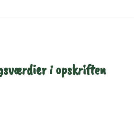
sværdier i opskriften
Næringsindhold pr. 100 g
Næringsindho
al gram
100
301