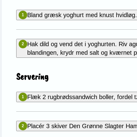
Bland græsk yoghurt med knust hvidløg. S
1
Hak dild og vend det i yoghurten. Riv ag
2
blandingen, krydr med salt og kværnet p
Servering
Flæk 2 rugbrødssandwich boller, fordel t
1
Placér 3 skiver Den Grønne Slagter Ham
2