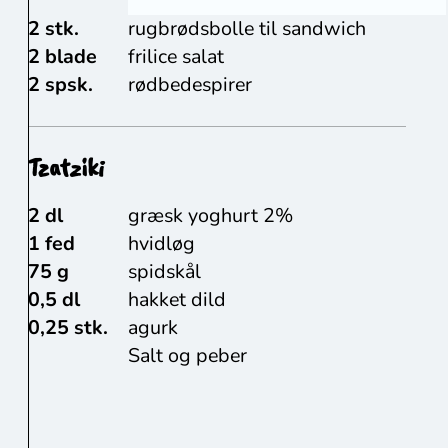
2 stk.
rugbrødsbolle til sandwich
2 blade
frilice salat
2 spsk.
rødbedespirer
Tzatziki
2 dl
græsk yoghurt 2%
1 fed
hvidløg
75 g
spidskål
0,5 dl
hakket dild
0,25 stk.
agurk
Salt og peber