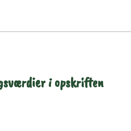
sværdier i opskriften
Næringsindhold pr. 100 g
Næringsindho