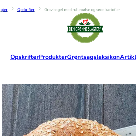
gter
Opskrifter
Grov bagel med rullepølse og søde kartofler
Opskrifter
Produkter
Grøntsagsleksikon
Artik