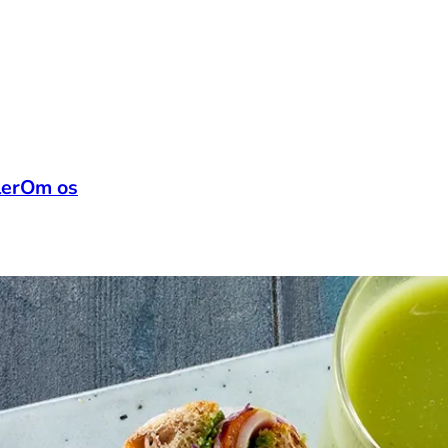
ler
Om os