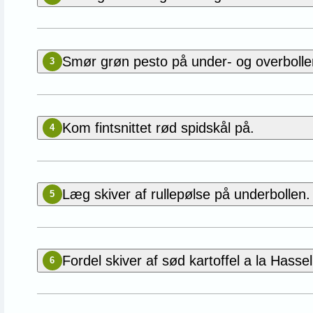
Smør grøn pesto på under- og overbolle
3
Kom fintsnittet rød spidskål på.
4
Læg skiver af rullepølse på underbollen.
5
Fordel skiver af sød kartoffel a la Hass
6