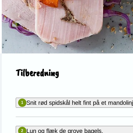
Tilberedning
Snit rød spidskål helt fint på et mandolin
1
Lun og flæk de grove bagels.
2