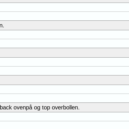
n.
elback ovenpå og top overbollen.