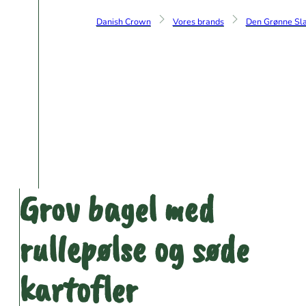
Danish Crown
Vores brands
Den Grønne Sla
Grov bagel med
rullepølse og søde
kartofler