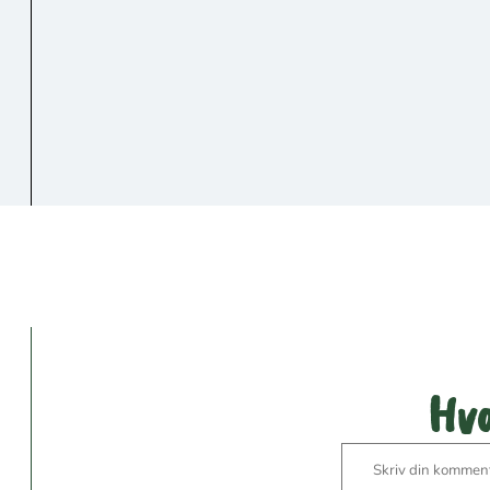
Vær den
Hva