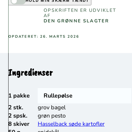
HOLD MIN SKÆRM TÆNDT
OPSKRIFTEN ER UDVIKLET
AF
DEN GRØNNE SLAGTER
OPDATERET: 26. MARTS 2026
Ingredienser
1 pakke
Rullepølse
2 stk.
grov bagel
2 spsk.
grøn pesto
8 skiver
Hasselback søde kartofler