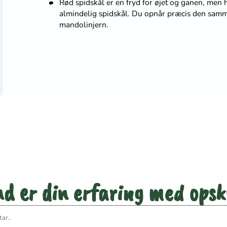
Rød spidskål er en fryd for øjet og ganen, men h
almindelig spidskål. Du opnår præcis den samme
mandolinjern.
 første til at bedømme den
d er din erfaring med opsk