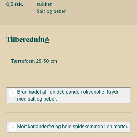
0,5 tsk.
sukker
Salt og peber
Tilberedning
Tærteform 28-30 cm
Brun kødet af i en dyb pande i olivenolie. Krydr
1
med salt og peber.
Mort korianderfrø og hele spidskommen i en morter.
2