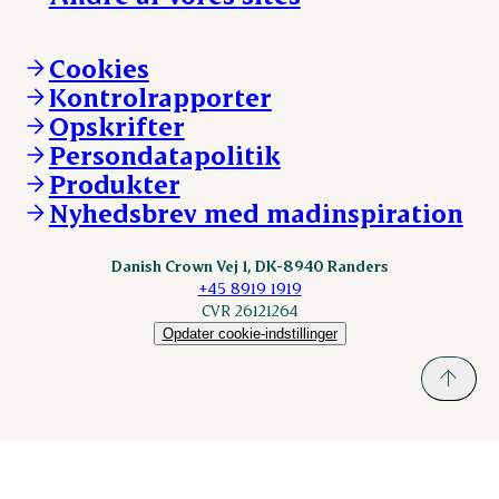
Ledige stillinger
Hvem er vi
Øvrige henvendelser
Mød Danish Crown
Brand og visuel identitet
Andelsejere - gris
Vi går forrest
Andelsejere - kreatur
Cookies
Vores resultater
Danishcrownprofessional.com
Kontrolrapporter
Vores lokationer
DAT-Schaub.com
Opskrifter
Kontakt
ESS-FOOD.com
Persondatapolitik
Fonden Dansk Gastronomi
KLS.se
Produkter
nordicspoor.com
Nyhedsbrev med madinspiration
Scanhide.dk
Sokolow.pl
Danish Crown Vej 1, DK-8940 Randers
+45 8919 1919
CVR 26121264
Opdater cookie-indstillinger