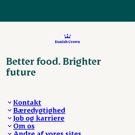
Better food. Brighter
future
Kontakt
Bæredygtighed
Besøg Danish Crown
Job og karriere
Presse og nyheder
Fra jord til bord
Om os
Reklamationer
Hverdagen
Arbejd med os
Andre af vores sites
Whistleblower
Ansvarlighed og nøgletal