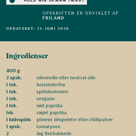
HOLD MIN SKÆRM TÆNDT
OPSKRIFTEN ER UDVIKLET AF
FRILAND
OPDATERET: 23. JUNI 2026
Ingredienser
400 g
2 spsk.
olivenolie eller neutral olie
1 tsk.
korianderfrø
1 tsk.
spidskommen
1 tsk.
oregano
1 tsk.
sød paprika
tsk.
røget paprika
1 knivspids
piment dèspelette eller chilipulver
1 spsk.
tomatpure
2
løg finthakkede