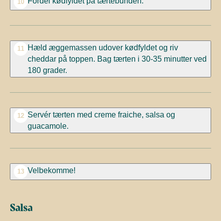
Fordel kødfyldet på tærtebunden.
10
Hæld æggemassen udover kødfyldet og riv
11
cheddar på toppen. Bag tærten i 30-35 minutter ved
180 grader.
Servér tærten med creme fraiche, salsa og
12
guacamole.
Velbekomme!
13
Salsa