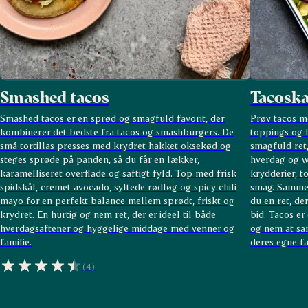
Smashed tacos
Tacoska
Smashed tacos er en sprød og smagfuld favorit, der
Prøv tacos m
kombinerer det bedste fra tacos og smashburgers. De
toppings og b
små tortillas presses med krydret hakket oksekød og
smagfuld ret,
steges sprøde på panden, så du får en lækker,
hverdag og 
karamelliseret overflade og saftigt fyld. Top med frisk
krydderier, t
spidskål, cremet avocado, syltede rødløg og spicy chili
smag. Sammen
mayo for en perfekt balance mellem sprødt, friskt og
du en ret, de
krydret. En hurtig og nem ret, der er ideel til både
bid. Tacos e
hverdagsaftener og hyggelige middage med venner og
og nem at sam
familie.
deres egne fa
(4)