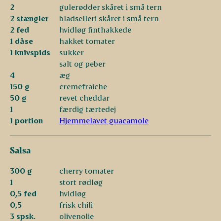
2
gulerødder skåret i små tern
2 stængler
bladselleri skåret i små tern
2 fed
hvidløg finthakkede
1 dåse
hakket tomater
1 knivspids
sukker
salt og peber
4
æg
150 g
cremefraiche
50 g
revet cheddar
1
færdig tærtedej
1 portion
Hjemmelavet guacamole
Salsa
300 g
cherry tomater
1
stort rødløg
0,5 fed
hvidløg
0,5
frisk chili
3 spsk.
olivenolie