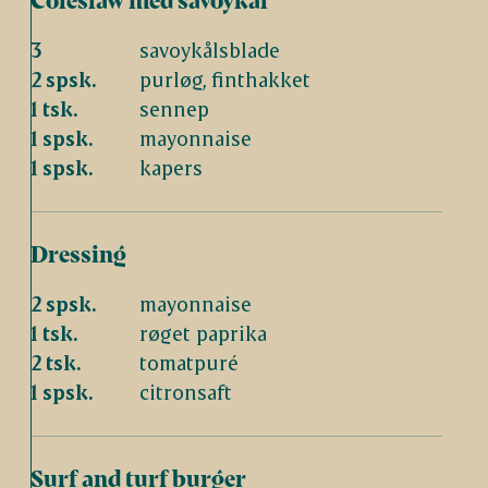
3
savoykålsblade
2 spsk.
purløg, finthakket
1 tsk.
sennep
1 spsk.
mayonnaise
1 spsk.
kapers
Dressing
2 spsk.
mayonnaise
1 tsk.
røget paprika
2 tsk.
tomatpuré
1 spsk.
citronsaft
Surf and turf burger