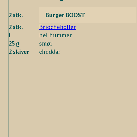
2 stk.
Burger BOOST
2 stk.
Briocheboller
1
hel hummer
25 g
smør
2 skiver
cheddar