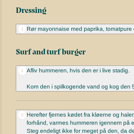
Dressing
Rør mayonnaise med paprika, tomatpure og
1
Surf and turf burger
Afliv hummeren, hvis den er i live stadig.
1
Kom den i spilkogende vand og kog den 5
Herefter fjernes kødet fra kløerne og hale
2
forhånd, varmes hummeren igennem på en 
Steg endeligt ikke for meget på den, da d