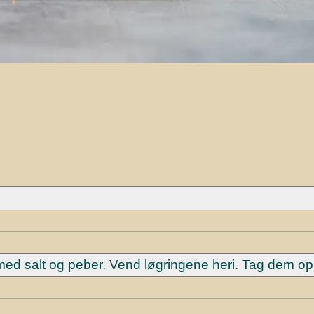
ed salt og peber. Vend løgringene heri. Tag dem op