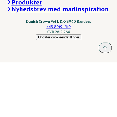
Produkter
nordicspoor.com
Nyhedsbrev med madinspiration
Scanhide.dk
Sokolow.pl
Danish Crown Vej 1, DK-8940 Randers
+45 8919 1919
CVR 26121264
Opdater cookie-indstillinger