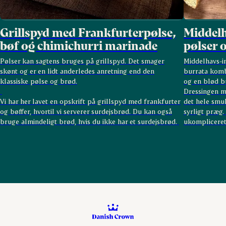
Grillspyd med Frankfurterpølse,
Middelh
bøf og chimichurri marinade
pølser 
Pølser kan sagtens bruges på grillspyd. Det smager
Middelhavs-in
skønt og er en lidt anderledes anretning end den
burrata komb
klassiske pølse og brød.
og en blød bu
Dressingen me
Vi har her lavet en opskrift på grillspyd med frankfurter
det hele smuk
og bøffer, hvortil vi serverer surdejsbrød. Du kan også
syrligt præg.
bruge almindeligt brød, hvis du ikke har et surdejsbrød.
ukompliceret