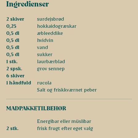
Ingredienser
2 skiver
surdejsbrød
0,25
hokkaidogræskar
0,5 dl
æbleeddike
0,5 dl
hvidvin
0,5 dl
vand
0,5 dl
sukker
1 stk.
laurbærblad
2 spsk.
grov sennep
6 skiver
1 håndfuld
rucola
Salt og friskkværnet peber
MADPAKKETILBEHØR
Energibar eller müslibar
2 stk.
frisk frugt efter eget valg