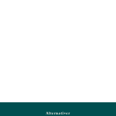
Kostfibre (g)
1,3
4,5
Protein (g)
4,2
15,2
Vis mere
Salt (g)
0,6
2,3
Alternativer