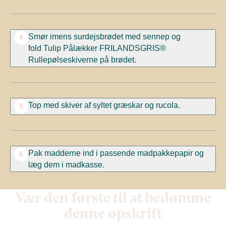
Smør imens surdejsbrødet med sennep og
4
fold
Tulip Pålækker FRILANDSGRIS®
Rullepølseskiverne
på brødet.
Top med skiver af syltet græskar og rucola.
5
Pak madderne ind i passende madpakkepapir og
6
læg dem i madkasse.
Vær den første til at bedømme
denne opskrift