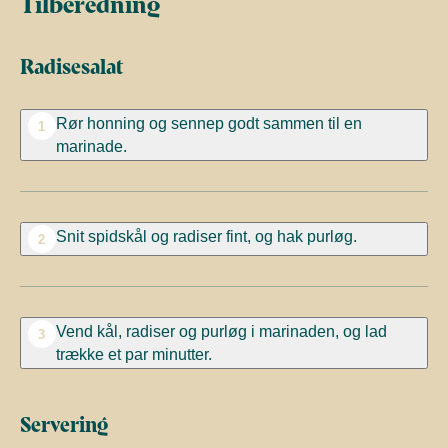
Tilberedning
Radisesalat
Rør honning og sennep godt sammen til en
1
marinade.
Snit spidskål og radiser fint, og hak purløg.
2
Vend kål, radiser og purløg i marinaden, og lad
3
trække et par minutter.
Servering