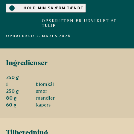
HOLD MIN SKÆRM TÆNDT
OPSKRIFTEN ER UDVIKLET AF
TULIP
OPDATERET: 2. MARTS 2026
Ingredienser
250 g
1
blomkål
250 g
smør
80 g
mandler
60 g
kapers
Tilberedning