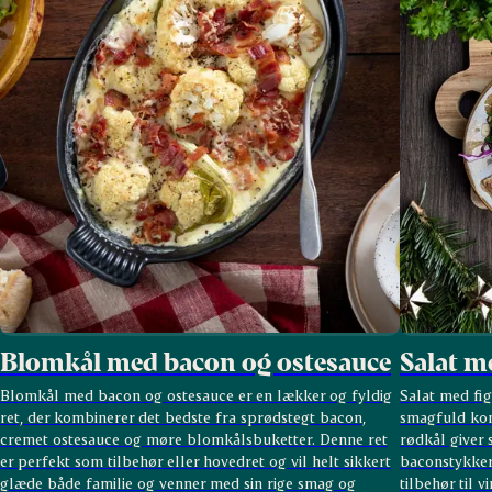
Blomkål med bacon og ostesauce
Salat m
Blomkål med bacon og ostesauce er en lækker og fyldig
Salat med fi
ret, der kombinerer det bedste fra sprødstegt bacon,
smagfuld komb
cremet ostesauce og møre blomkålsbuketter. Denne ret
rødkål giver
er perfekt som tilbehør eller hovedret og vil helt sikkert
baconstykker
glæde både familie og venner med sin rige smag og
tilbehør til v