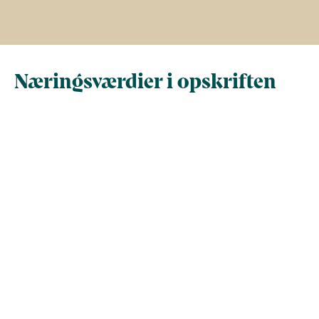
Næringsværdier i opskriften
Næringsindhold pr.
Næringsindhold 
100 g
person i opskrif
Total antal gram
100
360
Energi (kcal)
222,5
800,9
- Energi (kJ)
930,8
3.350,9
Fedt (g)
21,4
77,1