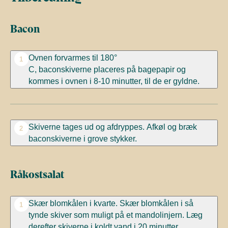
Bacon
Ovnen forvarmes til 180°
1
C,
baconskiverne
placeres på bagepapir og
kommes i ovnen i 8-10 minutter, til de er gyldne.
Skiverne tages ud og afdryppes. Afkøl og bræk
2
baconskiverne i grove stykker.
Råkostsalat
Skær blomkålen i kvarte. Skær blomkålen i så
1
tynde skiver som muligt på et mandolinjern. Læg
derefter skiverne i koldt vand i 20 minutter.