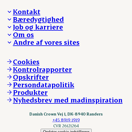
Kontakt
Bæredygtighed
Besøg Danish Crown
Job og karriere
Presse og nyheder
Fra jord til bord
Om os
Reklamationer
Hverdagen
Arbejd med os
Andre af vores sites
Whistleblower
Ansvarlighed og nøgletal
Ledige stillinger
Hvem er vi
Øvrige henvendelser
Mød Danish Crown
Brand og visuel identitet
Andelsejere - gris
Vi går forrest
Andelsejere - kreatur
Cookies
Vores resultater
Danishcrownprofessional.com
Kontrolrapporter
Vores lokationer
DAT-Schaub.com
Opskrifter
Kontakt
ESS-FOOD.com
Persondatapolitik
Fonden Dansk Gastronomi
KLS.se
Produkter
nordicspoor.com
Nyhedsbrev med madinspiration
Scanhide.dk
Sokolow.pl
Danish Crown Vej 1, DK-8940 Randers
+45 8919 1919
CVR 26121264
Opdater cookie-indstillinger