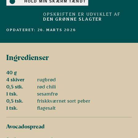
HOLD MIN SKÆRM TÆNDT
OPSKRIFTEN ER UDVIKLET AF
DEN GRØNNE SLAGTER
OPDATERET: 26. MARTS 2026
Ingredienser
40 g
4 skiver
rugbrød
0,5 stk.
rød chili
1 tsk.
sesamfrø
0,5 tsk.
friskkværnet sort peber
1 tsk.
flagesalt
Avocadospread