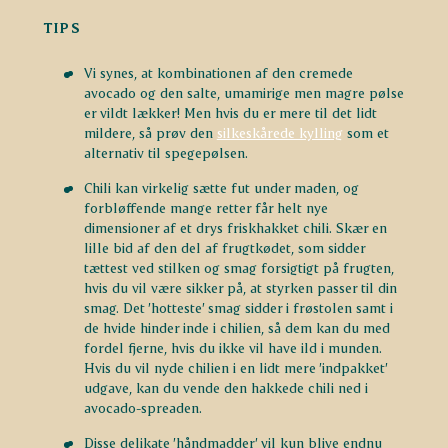
TIPS
Vi synes, at kombinationen af den cremede
avocado og den salte, umamirige men magre pølse
er vildt lækker! Men hvis du er mere til det lidt
mildere, så prøv den
silkeskårede kylling
som et
alternativ til spegepølsen.
Chili kan virkelig sætte fut under maden, og
forbløffende mange retter får helt nye
dimensioner af et drys friskhakket chili. Skær en
lille bid af den del af frugtkødet, som sidder
tættest ved stilken og smag forsigtigt på frugten,
hvis du vil være sikker på, at styrken passer til din
smag. Det ’hotteste’ smag sidder i frøstolen samt i
de hvide hinder inde i chilien, så dem kan du med
fordel fjerne, hvis du ikke vil have ild i munden.
Hvis du vil nyde chilien i en lidt mere ’indpakket’
udgave, kan du vende den hakkede chili ned i
avocado-spreaden.
Disse delikate ’håndmadder’ vil kun blive endnu