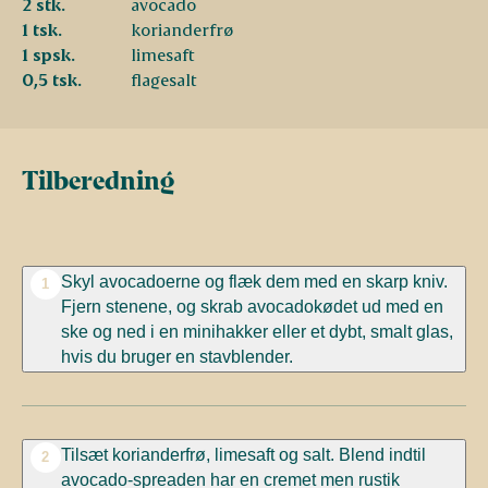
2 stk.
avocado
1 tsk.
korianderfrø
1 spsk.
limesaft
0,5 tsk.
flagesalt
Tilberedning
Skyl avocadoerne og flæk dem med en skarp kniv.
1
Fjern stenene, og skrab avocadokødet ud med en
ske og ned i en minihakker eller et dybt, smalt glas,
hvis du bruger en stavblender.
Tilsæt korianderfrø, limesaft og salt. Blend indtil
2
avocado-spreaden har en cremet men rustik