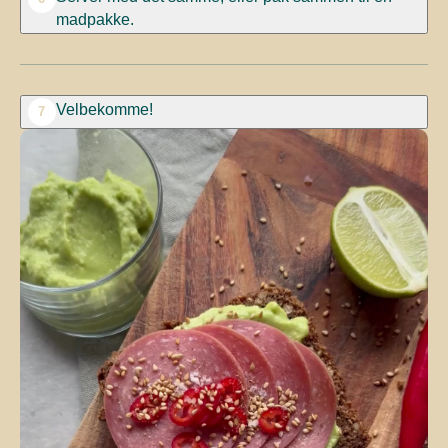
madpakke.
Velbekomme!
7