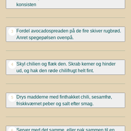
konsisten
Fordel avocadospreaden på de fire skiver rugbrød.
3
Anret spegepølsen ovenpå.
Skyl chilien og flæk den. Skrab kerner og hinder
4
ud, og hak den røde chilifrugt helt fint.
Drys madderne med finthakket chili, sesamfrø,
5
friskkværnet peber og salt efter smag.
Server med det samme, eller pak sammen til en
6