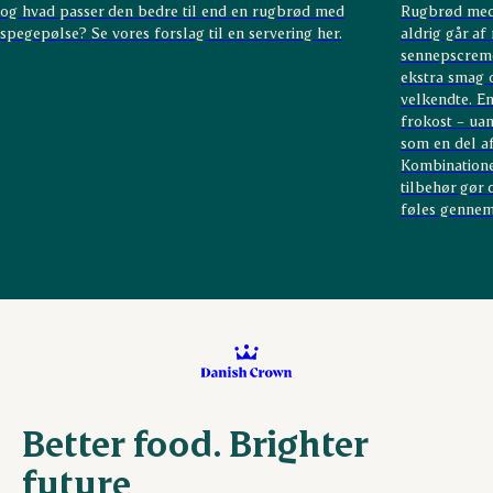
og hvad passer den bedre til end en rugbrød med
Rugbrød med 
spegepølse? Se vores forslag til en servering her.
aldrig går af
sennepscreme,
ekstra smag o
velkendte. En
frokost – ua
som en del af
Kombinatione
tilbehør gør 
føles gennemt
Better food. Brighter
future