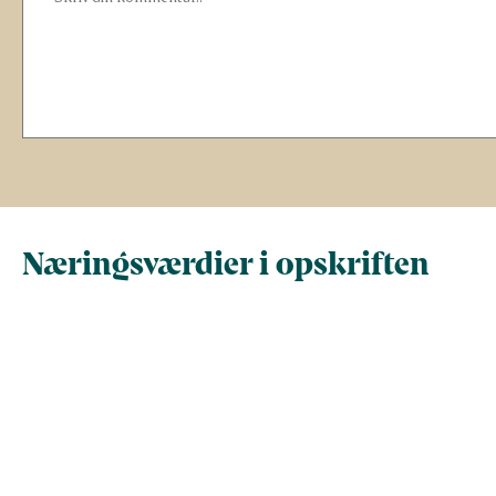
Næringsværdier i opskriften
Næringsindhold pr.
Næringsindhold 
100 g
person i opskrif
Total antal gram
100
243
Energi (kcal)
165
401