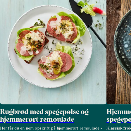
Rugbrød med spegepølse og
Hjemme
hjemmerørt remoulade
spegepø
Her får du en nem opskrift på hjemmerørt remoulade -
Klassisk fro