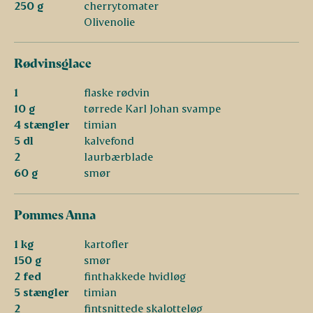
250 g
cherrytomater
Olivenolie
Rødvinsglace
1
flaske rødvin
10 g
tørrede Karl Johan svampe
4 stængler
timian
5 dl
kalvefond
2
laurbærblade
60 g
smør
Pommes Anna
1 kg
kartofler
150 g
smør
2 fed
finthakkede hvidløg
5 stængler
timian
2
fintsnittede skalotteløg