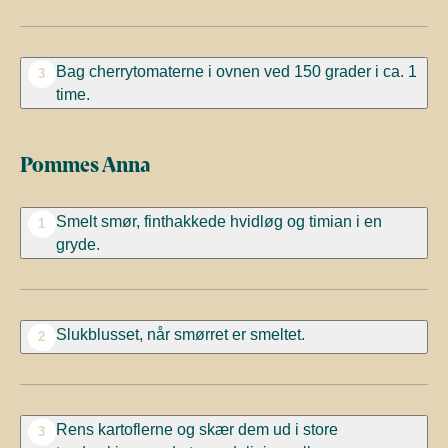
Bag
cherrytomaterne
i ovnen ved 150
grader
i ca. 1
3
time.
Pommes Anna
Smelt smør,
finthakkede
hvidløg
og timian i en
1
gryde.
Slukblusset,
når smørret er
smeltet.
2
Rens kartoflerne og skær
dem ud i
store
3