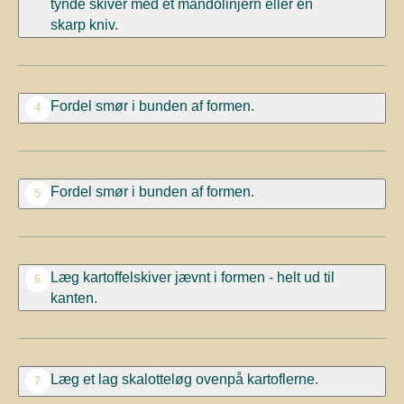
tynde
skiver med et mandolinjern eller
en
skarp
kniv.
Fordel
smør i
bunden af formen.
4
Fordel
smør i
bunden af formen.
5
Læg kartoffelskiver jævnt i formen
-
helt ud til
6
kanten.
Læg et lag
skalotteløg ovenpå
kartoflerne.
7