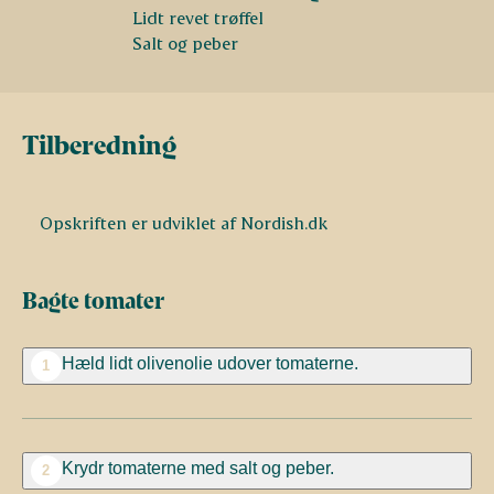
Lidt revet trøffel
Salt og peber
Tilberedning
Opskriften er udviklet af Nordish.dk
Bagte tomater
Hæld lidt olivenolie udover tomaterne.
1
Krydr tomaterne
med salt og peber.
2