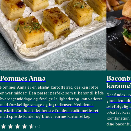
Pommes Anna
Baconb
karamel
Pommes Anna er en alsidig kartoffelret, der kan løfte
enhver middag. Den passer perfekt som tilbehør til både
Der findes ut
hverdagsmiddage og festlige lejligheder og kan varieres
gjort den lid
med forskellige smage og ingredienser. Med denne
selvfølgelig
opskrift får du alt det bedste fra den traditionelle ret
også let kara
med sprøde kanter og bløde, varme kartoffellag.
kombination 
dine baconbu
(4)