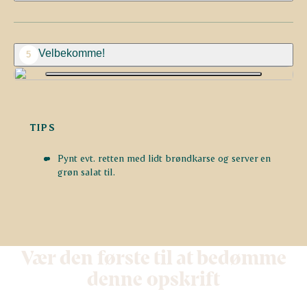
Velbekomme!
5
TIPS
Pynt evt. retten med lidt brøndkarse og server en
grøn salat til.
Vær den første til at bedømme
denne opskrift