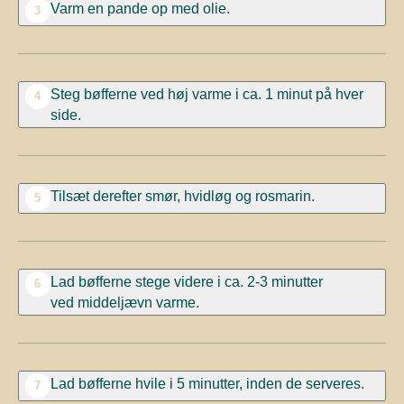
Varm en pande op med olie.
3
Steg bøfferne
ved høj varme i ca. 1 minut
på hver
4
side.
Tilsæt derefter smør, hvidløg og
rosmarin.
5
Lad
bøfferne stege
videre i
ca. 2-3 minutter
6
ved
middeljævn varme.
Lad bøfferne hvile i 5 minutter, inden de serveres.
7