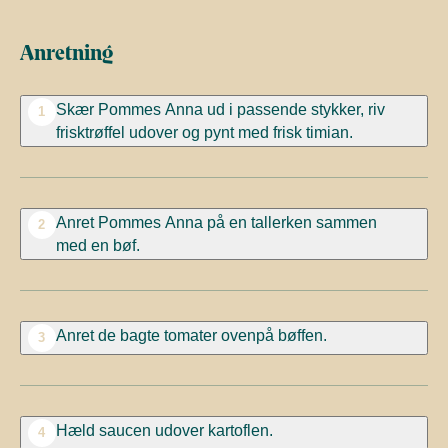
Anretning
Skær
Pommes
Anna ud i
passende stykker, riv
1
frisktrøffel udover
og
pynt med frisk timian.
Anret
Pommes
Anna på en tallerken sammen
2
med
en bøf.
Anret de bagte tomater ovenpå
bøffen.
3
Hæld saucen udover kartoflen.
4