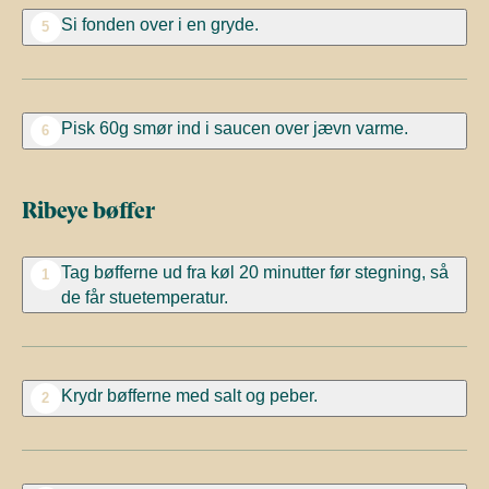
Si fonden
over i en gryde.
5
Pisk 60g
smør ind i
saucen over jævn varme.
6
Ribeye bøffer
Tag bøfferne ud
fra køl
20 minutter før stegning, så
1
de får stuetemperatur.
Krydr
bøfferne
med salt og peber.
2