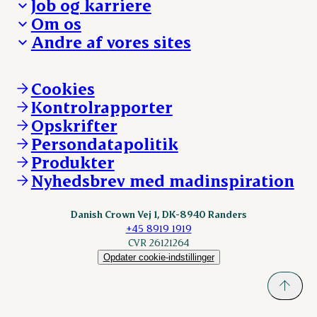
Job og karriere
Presse og nyheder
Fra jord til bord
Om os
Reklamationer
Hverdagen
Arbejd med os
Andre af vores sites
Whistleblower
Ansvarlighed og nøgletal
Ledige stillinger
Hvem er vi
Øvrige henvendelser
Mød Danish Crown
Brand og visuel identitet
Andelsejere - gris
Vi går forrest
Andelsejere - kreatur
Cookies
Vores resultater
Danishcrownprofessional.com
Kontrolrapporter
Vores lokationer
DAT-Schaub.com
Opskrifter
Kontakt
ESS-FOOD.com
Persondatapolitik
Fonden Dansk Gastronomi
KLS.se
Produkter
nordicspoor.com
Nyhedsbrev med madinspiration
Scanhide.dk
Sokolow.pl
Danish Crown Vej 1, DK-8940 Randers
+45 8919 1919
CVR 26121264
Opdater cookie-indstillinger