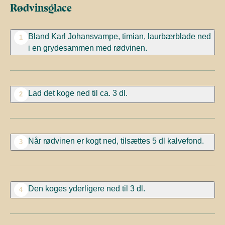
Rødvinsglace
Bland
Karl
Johansvampe, timian, laurbærblade ned
1
i en grydesammen med rødvinen.
Lad
det koge ned til ca. 3 dl.
2
Når rødvinen er kogt
ned,
tilsættes
5 dl kalvefond.
3
Den koges
yderligere ned til
3
dl.
4