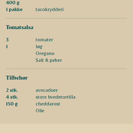
400 g
1 pakke
tacokrydderi
Tomatsalsa
3
tomater
1
løg
Oregano
Salt & peber
Tilbehør
2 stk.
avocadoer
4 stk.
store hvedetortilla
150 g
cheddarost
Olie