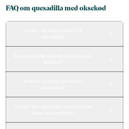
FAQ om quesadilla med oksekød
Hvilket oksekød er bedst til
quesadilla?
Kan quesadilla med oksekød laves på
forhånd?
Hvilken ost fungerer bedst i
quesadilla?
Kan jeg lave quesadilla med oksekød
uden taco‑krydderi?