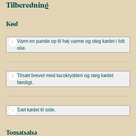
Tilberedning
Kød
Varm
en pande op til høj varme og steg kødet i lidt
1
olie.
Tilsæt brevet med tacokrydderi og steg kødet
2
færdigt.
Sæt kødet til side.
3
Tomatsalsa