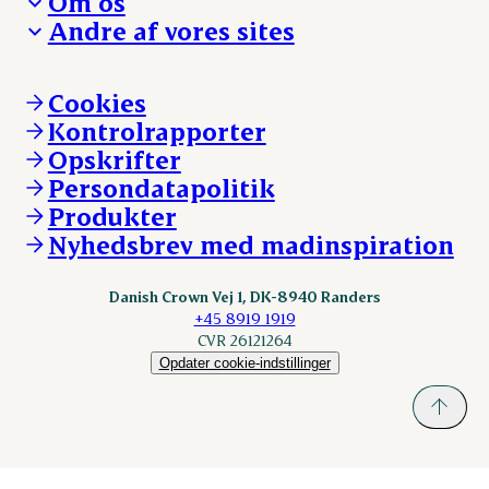
Om os
Reklamationer
Hverdagen
Arbejd med os
Andre af vores sites
Whistleblower
Ansvarlighed og nøgletal
Ledige stillinger
Hvem er vi
Øvrige henvendelser
Mød Danish Crown
Brand og visuel identitet
Andelsejere - gris
Vi går forrest
Andelsejere - kreatur
Cookies
Vores resultater
Danishcrownprofessional.com
Kontrolrapporter
Vores lokationer
DAT-Schaub.com
Opskrifter
Kontakt
ESS-FOOD.com
Persondatapolitik
Fonden Dansk Gastronomi
KLS.se
Produkter
nordicspoor.com
Nyhedsbrev med madinspiration
Scanhide.dk
Sokolow.pl
Danish Crown Vej 1, DK-8940 Randers
+45 8919 1919
CVR 26121264
Opdater cookie-indstillinger