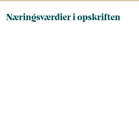
Næringsværdier i opskriften
Næringsindhold pr.
Næringsindhold 
100 g
person i opskrif
Total antal gram
100
404,4
Energi (kcal)
174,4
705,3
- Energi (kJ)
729,7
2.950,8
Fedt (g)
10,1
41
- heraf mættede
0
0
fedtsyrer (g)