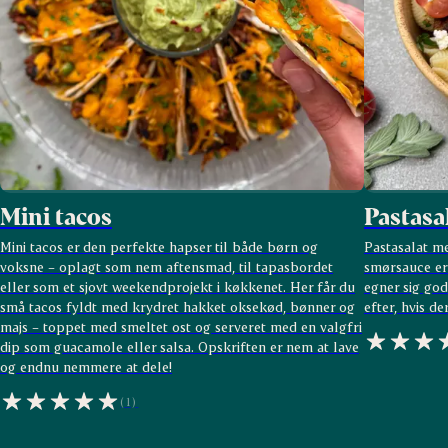
Mini tacos
Pastasa
Mini tacos er den perfekte hapser til både børn og
Pastasalat m
voksne – oplagt som nem aftensmad, til tapasbordet
smørsauce er
eller som et sjovt weekendprojekt i køkkenet. Her får du
egner sig god
små tacos fyldt med krydret hakket oksekød, bønner og
efter, hvis de
majs – toppet med smeltet ost og serveret med en valgfri
dip som guacamole eller salsa. Opskriften er nem at lave
og endnu nemmere at dele!
(1)