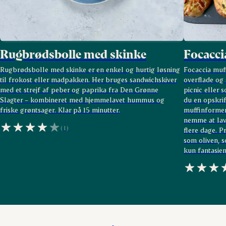
Rugbrødsbolle med skinke
Focacci
Rugbrødsbolle med skinke er en enkel og hurtig løsning
Focaccia muf
til frokost eller madpakken. Her bruges sandwichskiver
overflade og
med et strejf af peber og paprika fra Den Grønne
picnic eller 
Slagter – kombineret med hjemmelavet hummus og
du en opskrif
friske grøntsager. Klar på 15 minutter.
muffinformen
nemme at lave
(1)
flere dage. 
som oliven, s
kun fantasien