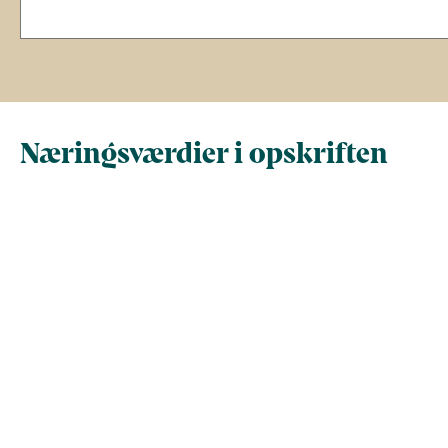
Næringsværdier i opskriften
Næringsindhold pr.
Næringsindhold 
100 g
person i opskrif
Total antal gram
100
190
Energi (kcal)
169
321,1
- Energi (kJ)
707,1
1.343,5
Fedt (g)
5,2
9,8