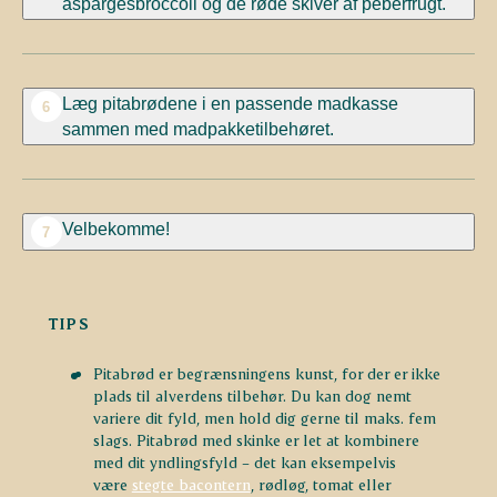
aspargesbroccoli og de røde skiver af peberfrugt.
Læg pitabrødene i en passende madkasse
6
sammen med madpakketilbehøret.
Velbekomme!
7
TIPS
Pitabrød er begrænsningens kunst, for der er ikke
plads til alverdens tilbehør. Du kan dog nemt
variere dit fyld, men hold dig gerne til maks. fem
slags. Pitabrød med skinke er let at kombinere
med dit yndlingsfyld – det kan eksempelvis
være
stegte bacontern
, rødløg, tomat eller