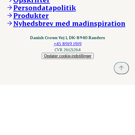
Persondatapolitik
Fonden Dansk Gastronomi
KLS.se
Produkter
nordicspoor.com
Nyhedsbrev med madinspiration
Scanhide.dk
Sokolow.pl
Danish Crown Vej 1, DK-8940 Randers
+45 8919 1919
CVR 26121264
Opdater cookie-indstillinger