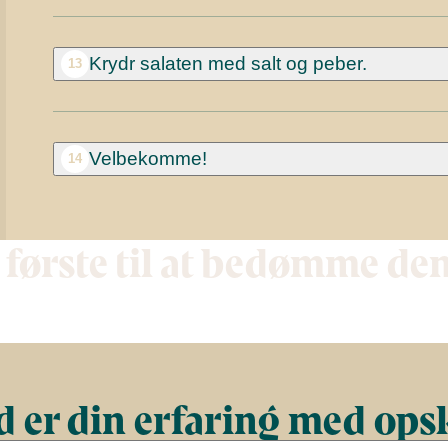
Krydr salaten med salt og peber.
13
Velbekomme!
14
 første til at bedømme de
 er din erfaring med ops