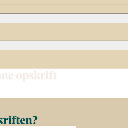
nne opskrift
kriften?