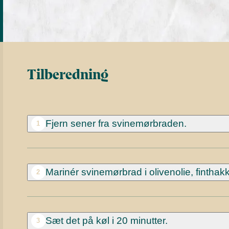
Tilberedning
Fjern sener fra svinemørbraden.
1
Marinér svinemørbrad i olivenolie, finthak
2
Sæt det på køl i 20 minutter.
3