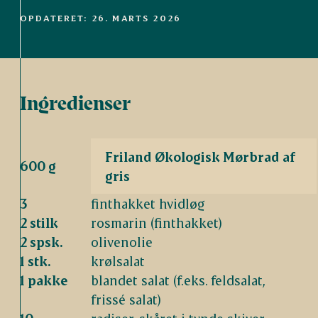
OPDATERET: 26. MARTS 2026
Ingredienser
Friland Økologisk Mørbrad af
600 g
gris
3
finthakket hvidløg
2 stilk
rosmarin (finthakket)
2 spsk.
olivenolie
1 stk.
krølsalat
1 pakke
blandet salat (f.eks. feldsalat,
frissé salat)