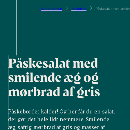
Danish Crown
Opskrifter
Påskesalat med smile
Påskesalat med
smilende æg og
mørbrad af gris
Påskebordet kalder! Og her får du en salat,
der gør det hele lidt nemmere. Smilende
æg, saftig mørbrad af gris og masser af