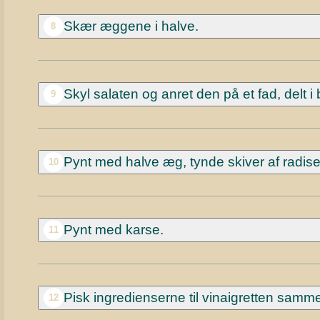
Skær æggene i halve.
8
Skyl salaten og anret den på et fad, delt i 
9
Pynt med halve æg, tynde skiver af radise
10
Pynt med karse.
11
Pisk ingredienserne til vinaigretten sam
12