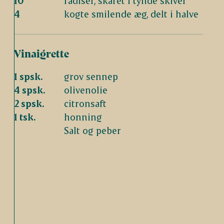
10
radiser, skåret i tynde skiver
4
kogte smilende æg, delt i halve
Vinaigrette
1 spsk.
grov sennep
4 spsk.
olivenolie
2 spsk.
citronsaft
1 tsk.
honning
Salt og peber