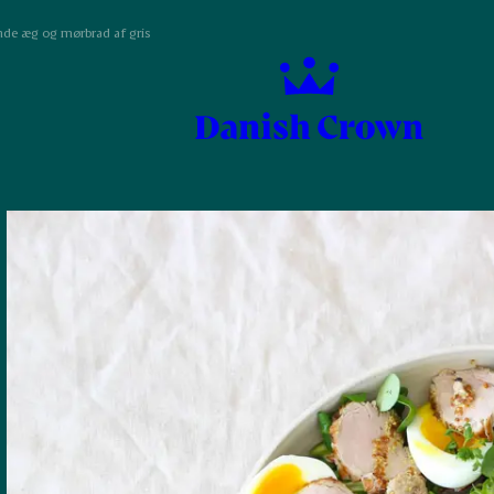
nde æg og mørbrad af gris