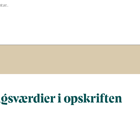
gsværdier i opskriften
Næringsindhold pr. 100 g
Næringsindho