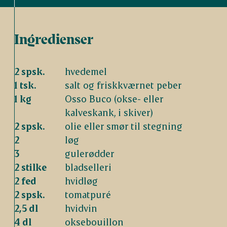
Ingredienser
2 spsk.
hvedemel
1 tsk.
salt og friskkværnet peber
1 kg
Osso Buco (okse- eller
kalveskank, i skiver)
2 spsk.
olie eller smør til stegning
2
løg
3
gulerødder
2 stilke
bladselleri
2 fed
hvidløg
2 spsk.
tomatpuré
2,5 dl
hvidvin
4 dl
oksebouillon