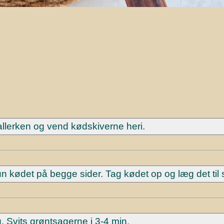
allerken og vend kødskiverne heri.
un kødet på begge sider. Tag kødet op og læg det til 
. Svits grøntsagerne i 3-4 min.