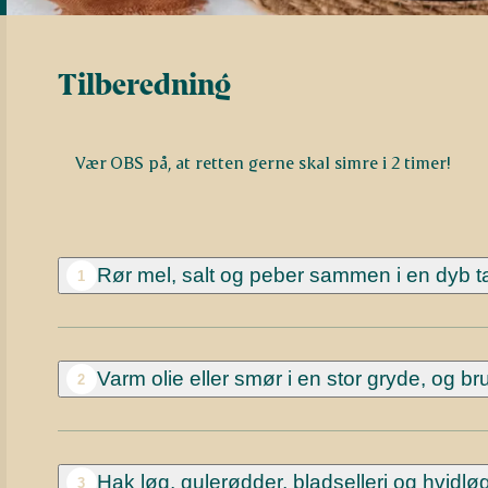
Tilberedning
Vær OBS på, at retten gerne skal simre i 2 timer!
Rør mel, salt og peber sammen i en dyb t
1
Varm olie eller smør i en stor gryde, og br
2
Hak løg, gulerødder, bladselleri og hvidløg
3