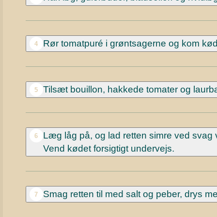
Rør tomatpuré i grøntsagerne og kom kødet
4
Tilsæt bouillon, hakkede tomater og laurb
5
Læg låg på, og lad retten simre ved svag var
6
Vend kødet forsigtigt undervejs.
Smag retten til med salt og peber, drys me
7