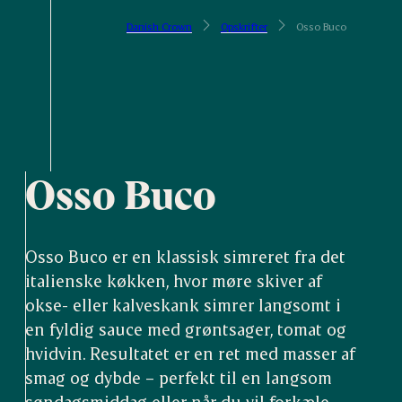
Danish Crown
Opskrifter
Osso Buco
Osso Buco
Osso Buco er en klassisk simreret fra det
italienske køkken, hvor møre skiver af
okse- eller kalveskank simrer langsomt i
en fyldig sauce med grøntsager, tomat og
hvidvin. Resultatet er en ret med masser af
smag og dybde – perfekt til en langsom
søndagsmiddag eller når du vil forkæle