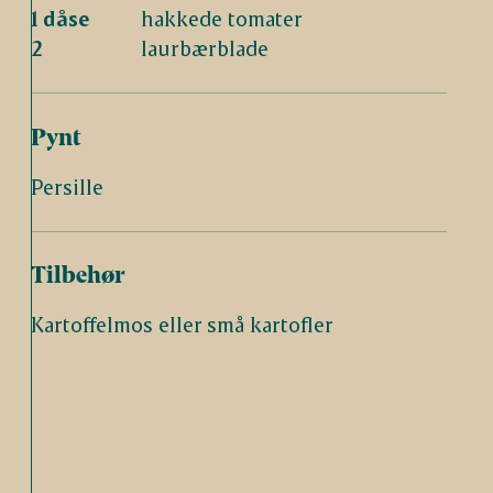
1 dåse
hakkede tomater
2
laurbærblade
Pynt
Persille
Tilbehør
Kartoffelmos eller små kartofler