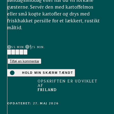
gæsterne. Servér den med kartoffelmos
eller små kogte kartofler og drys med
friskhakket persille for et lækkert, rustikt
måltid.
55 MIN.
25 MIN.
(3)
Tilføj en kommentar
HOLD MIN SKÆRM TÆNDT
OPSKRIFTEN ER UDVIKLET
AF
FRILAND
OPDATERET: 27. MAJ 2026