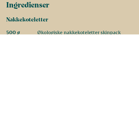
Ingredienser
Nakkekoteletter
500 g
Økologiske nakkekoteletter skinpack
1 spsk.
grofthakkede friske rosmarinblade
1 tsk.
groft salt
Friskkværnet peber
Stegte æbler
500 g
skalotteløg
25 g
smør
10
friske salvieblade i tynde strimler
2
rødkindede æbler i tynde både (ca. 375 g)
2 spsk.
æbleeddike
1 spsk.
rørsukker
1 tsk.
groft salt
Friskkværnet peber