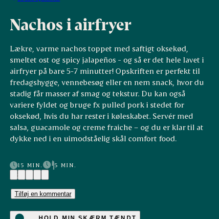
Nachos i airfryer
Lækre, varme nachos toppet med saftigt oksekød,
smeltet ost og spicy jalapeños - og så er det hele lavet i
airfryer på bare 5-7 minutter! Opskriften er perfekt til
fredagshygge, vennebesøg eller en nem snack, hvor du
stadig får masser af smag og tekstur. Du kan også
variere fyldet og bruge fx pulled pork i stedet for
oksekød, hvis du har rester i køleskabet. Servér med
salsa, guacamole og creme fraiche – og du er klar til at
dykke ned i en uimodståelig skål comfort food.
15 MIN.
5 MIN.
(2)
Tilføj en kommentar
HOLD MIN SKÆRM TÆNDT