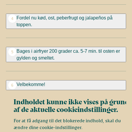
Fordel nu kød, ost, peberfrugt og jalapeños på
4
toppen.
Bages i airfryer 200 grader ca. 5-7 min. til osten er
5
gylden og smeltet.
Velbekomme!
6
Indholdet kunne ikke vises på grund
af de aktuelle cookieindstillinger.
For at få adgang til det blokerede indhold, skal du
ændre dine cookie-indstillinger.