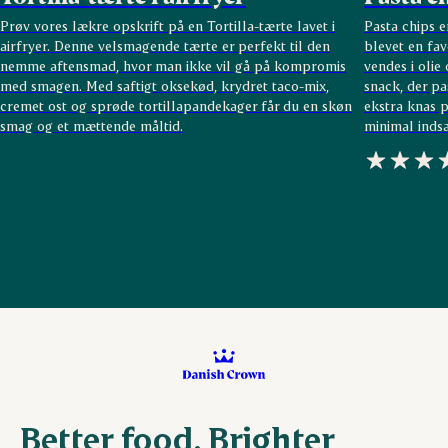
Prøv vores lækre opskrift på en Tortilla-tærte lavet i
Pasta chips e
airfryer. Denne velsmagende tærte er perfekt til den
blevet en favo
nemme aftensmad, hvor man ikke vil gå på kompromis
vendes i olie
med smagen. Med saftigt oksekød, krydret taco-mix,
snack, der pa
cremet ost og sprøde tortillapandekager får du en skøn
ekstra knas p
smag og et mættende måltid.
minimal indsa
Better food. Brighter