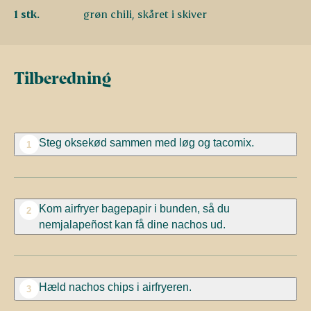
1 stk.
grøn chili, skåret i skiver
Tilberedning
Steg oksekød sammen med løg og tacomix.
1
Kom airfryer bagepapir i bunden, så du
2
nemjalapeñost kan få dine nachos ud.
Hæld nachos chips i airfryeren.
3