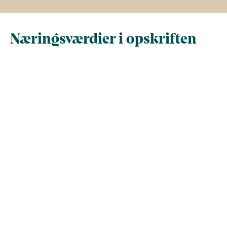
Næringsværdier i opskriften
Næringsindhold pr.
Næringsindhold 
100 g
person i opskrif
Total antal gram
100
401,5
Energi (kcal)
221,6
889,7
- Energi (kJ)
927,2
3.722,7
Fedt (g)
11,6
46,7
- heraf mættede
0
0
fedtsyrer (g)