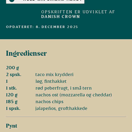
OPSKRIFTEN ER UDVIKLET AF
DANISH CROWN
OPDATERET: 8. DECEMBER 2025
Ingredienser
200 g
2 spsk.
taco mix krydderi
1
løg, finthakket
1 stk.
rød peberfrugt, i små tern
120 g
nachos ost (mozzarella og cheddar)
185 g
nachos chips
1 spsk.
jalapeños, grofthakkede
Pynt