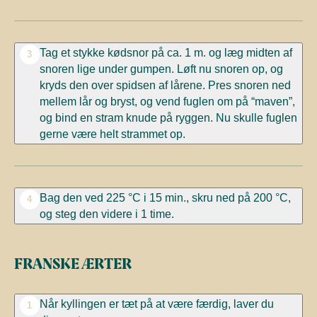
Tag et stykke kødsnor på ca. 1 m. og læg midten af
3
snoren lige under gumpen. Løft nu snoren op, og
kryds den over spidsen af lårene. Pres snoren ned
mellem lår og bryst, og vend fuglen om på “maven”,
og bind en stram knude på ryggen. Nu skulle fuglen
gerne være helt strammet op.
Bag den ved 225
°C
i 15 min., skru ned på 200
°C,
4
og steg den videre i 1 time.
FRANSKE ÆRTER
Når kyllingen er tæt på at være færdig, laver du
1