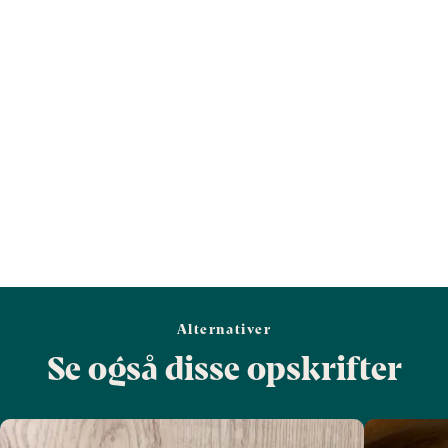
Vis mere
Salt (g)
0,3
1,3
Alternativer
Se også disse opskrifter