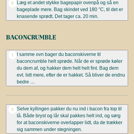
Læg et andet stykke bagepapir ovenpå og så en
8
bageplade mere. Bag skindet ved 180
°C, til det er
knasende sprødt. Det tager ca. 20 min.
BACONCRUMBLE
I samme ovn bager du baconskiverne til
1
baconcrumble helt sprøde. Når de er sprøde køler
du dem af, og hakker dem helt helt fint. Bag dem
evt. lidt mere, efter de er hakket. Så bliver de endnu
bedre …
Selve kyllingen pakker du nu ind i bacon fra top til
2
tå. Både bryst og lår skal pakkes helt ind, og sørg
for at baconskiverne overlapper lidt, da de trækker
sig sammen under stegningen.