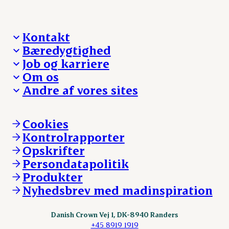
Kontakt
Bæredygtighed
Besøg Danish Crown
Job og karriere
Presse og nyheder
Fra jord til bord
Om os
Reklamationer
Hverdagen
Arbejd med os
Andre af vores sites
Whistleblower
Ansvarlighed og nøgletal
Ledige stillinger
Hvem er vi
Øvrige henvendelser
Mød Danish Crown
Brand og visuel identitet
Andelsejere - gris
Vi går forrest
Andelsejere - kreatur
Cookies
Vores resultater
Danishcrownprofessional.com
Kontrolrapporter
Vores lokationer
DAT-Schaub.com
Opskrifter
Kontakt
ESS-FOOD.com
Persondatapolitik
Fonden Dansk Gastronomi
KLS.se
Produkter
nordicspoor.com
Nyhedsbrev med madinspiration
Scanhide.dk
Sokolow.pl
Danish Crown Vej 1, DK-8940 Randers
+45 8919 1919