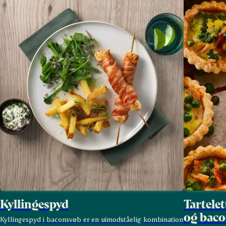
Kyllingespyd
Tartele
og bac
Kyllingespyd i baconsvøb er en uimodståelig kombination