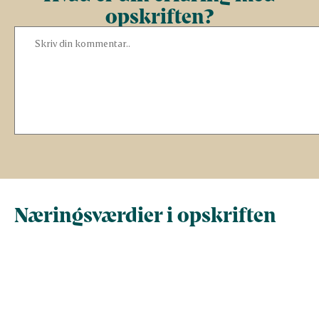
opskriften?
Næringsværdier i opskriften
Næringsindhold pr.
Næringsindhold 
100 g
person i opskrif
Total antal gram
100
452,5