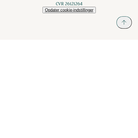
CVR 26121264
Opdater cookie-indstillinger