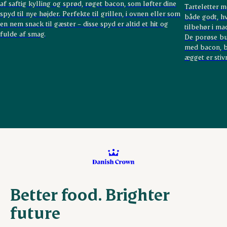
af saftig kylling og sprød, røget bacon, som løfter dine
Tarteletter m
spyd til nye højder. Perfekte til grillen, i ovnen eller som
både godt, hv
en nem snack til gæster – disse spyd er altid et hit og
tilbehør i m
fulde af smag.
De porøse bu
med bacon, br
ægget er stiv
Better food. Brighter
future