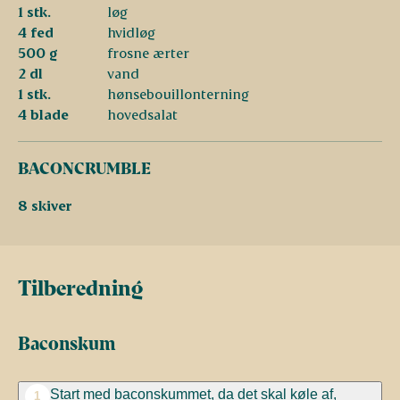
1 stk.
løg
4 fed
hvidløg
500 g
frosne ærter
2 dl
vand
1 stk.
hønsebouillonterning
4 blade
hovedsalat
BACONCRUMBLE
8 skiver
Tilberedning
Baconskum
Start med baconskummet, da det skal køle af,
1