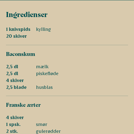
Ingredienser
1 knivspids
kylling
20 skiver
Baconskum
2,5 dl
mælk
2,5 dl
piskefløde
4 skiver
2,5 blade
husblas
Franske ærter
4 skiver
1 spsk.
smør
2 stk.
gulerødder