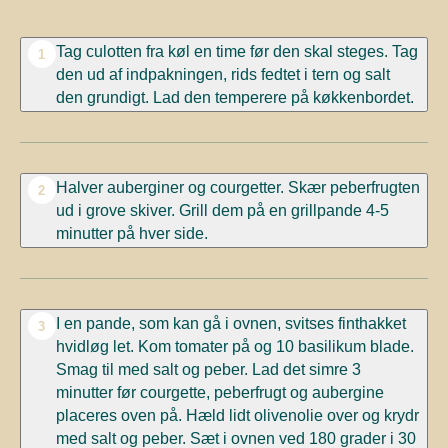
Tag culotten fra køl en time før den skal steges. Tag
1
den ud af indpakningen, rids fedtet i tern og salt
den grundigt. Lad den temperere på køkkenbordet.
Halver auberginer og courgetter. Skær peberfrugten
2
ud i grove skiver. Grill dem på en grillpande 4-5
minutter på hver side.
I en pande, som kan gå i ovnen, svitses finthakket
3
hvidløg let. Kom tomater på og 10 basilikum blade.
Smag til med salt og peber. Lad det simre 3
minutter før courgette, peberfrugt og aubergine
placeres oven på. Hæld lidt olivenolie over og krydr
med salt og peber. Sæt i ovnen ved 180 grader i 30