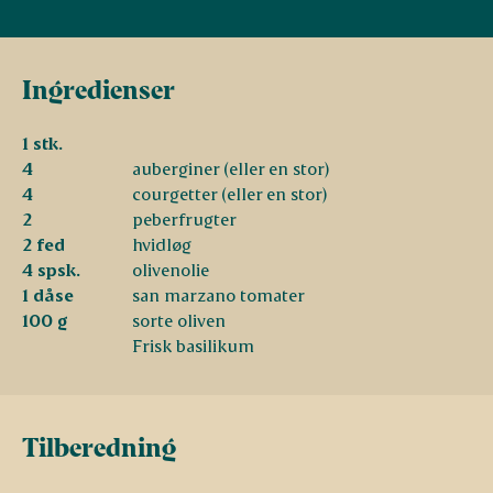
Ingredienser
1 stk.
4
auberginer (eller en stor)
4
courgetter (eller en stor)
2
peberfrugter
2 fed
hvidløg
4 spsk.
olivenolie
1 dåse
san marzano tomater
100 g
sorte oliven
Frisk basilikum
Tilberedning