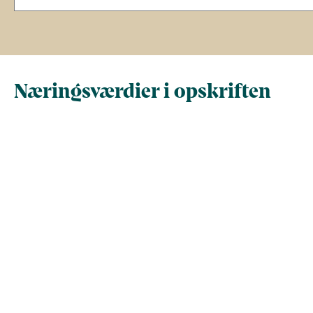
Næringsværdier i opskriften
Næringsindhold pr.
Næringsindhold 
100 g
person i opskrif
Total antal gram
100
971
Energi (kcal)
80,9
785,8
- Energi (kJ)
338,6
3.288
Fedt (g)
4,8
46,2