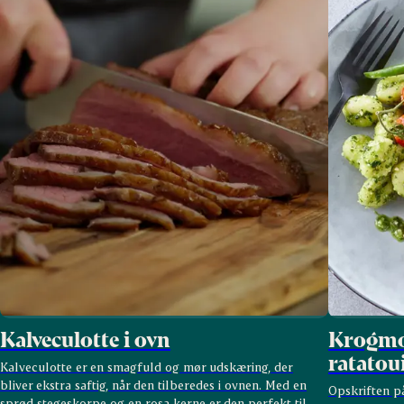
Kalveculotte i ovn
Krogmo
ratatou
Kalveculotte er en smagfuld og mør udskæring, der
bliver ekstra saftig, når den tilberedes i ovnen. Med en
Opskriften på
sprød stegeskorpe og en rosa kerne er den perfekt til