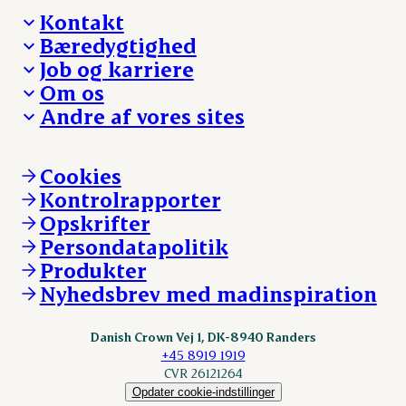
Kontakt
Bæredygtighed
Besøg Danish Crown
Job og karriere
Presse og nyheder
Fra jord til bord
Om os
Reklamationer
Hverdagen
Arbejd med os
Andre af vores sites
Whistleblower
Ansvarlighed og nøgletal
Ledige stillinger
Hvem er vi
Øvrige henvendelser
Mød Danish Crown
Brand og visuel identitet
Andelsejere - gris
Vi går forrest
Andelsejere - kreatur
Cookies
Vores resultater
Danishcrownprofessional.com
Kontrolrapporter
Vores lokationer
DAT-Schaub.com
Opskrifter
Kontakt
ESS-FOOD.com
Persondatapolitik
Fonden Dansk Gastronomi
KLS.se
Produkter
nordicspoor.com
Nyhedsbrev med madinspiration
Scanhide.dk
Sokolow.pl
Danish Crown Vej 1, DK-8940 Randers
+45 8919 1919
CVR 26121264
Opdater cookie-indstillinger