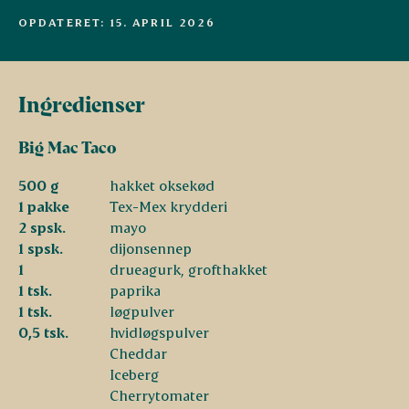
OPDATERET: 15. APRIL 2026
Ingredienser
Big Mac Taco
500 g
hakket oksekød
1 pakke
Tex-Mex krydderi
2 spsk.
mayo
1 spsk.
dijonsennep
1
drueagurk, grofthakket
1 tsk.
paprika
1 tsk.
løgpulver
0,5 tsk.
hvidløgspulver
Cheddar
Iceberg
Cherrytomater