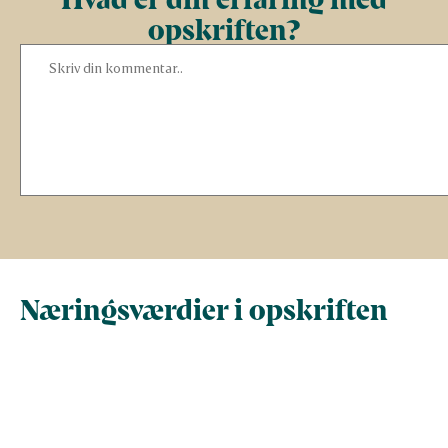
opskriften?
Næringsværdier i opskriften
Næringsindhold pr.
Næringsindhold 
100 g
person i opskrif
Total antal gram
100
312,3