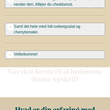
vender den, tilføjer du cheddarost.
Saml det hele med lidt icebergsalat og
4
cherrytomater.
Velbekomme!
5
Vær den første til at bedømme
denne opskrift
Hvad er din erfaring med