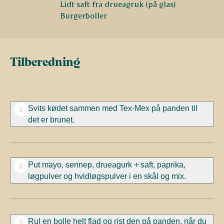
Lidt saft fra drueagruk (på glas)
Burgerboller
Tilberedning
Svits kødet sammen med Tex-Mex på panden til
1
det er brunet.
Put mayo, sennep, drueagurk + saft, paprika,
2
løgpulver og hvidløgspulver i en skål og mix.
Rul en bolle helt flad og rist den på panden, når du
3