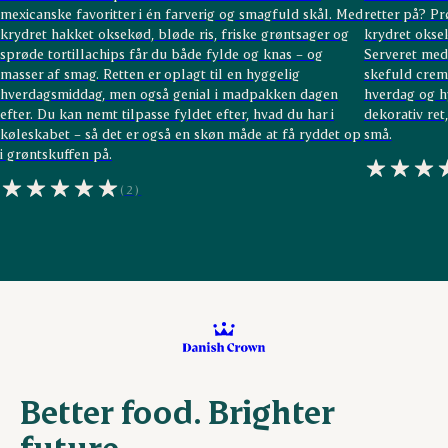
mexicanske favoritter i én farverig og smagfuld skål. Med
retter på? Pr
krydret hakket oksekød, bløde ris, friske grøntsager og
krydret oksek
sprøde tortillachips får du både fylde og knas – og
Serveret med
masser af smag. Retten er oplagt til en hyggelig
skefuld creme
hverdagsmiddag, men også genial i madpakken dagen
hverdag og h
efter. Du kan nemt tilpasse fyldet efter, hvad du har i
dekorativ ret
køleskabet – så det er også en skøn måde at få ryddet op
små.
i grøntskuffen på.
(2)
Better food. Brighter
future