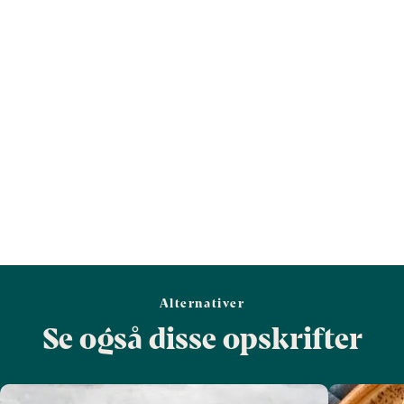
Vis mere
Salt (g)
1
3,1
Alternativer
Se også disse opskrifter