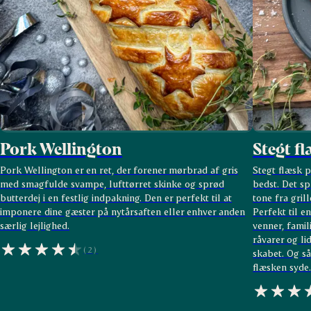
Pork Wellington
Stegt fl
Pork Wellington er en ret, der forener mørbrad af gris
Stegt flæsk 
med smagfulde svampe, lufttørret skinke og sprød
bedst. Det s
butterdej i en festlig indpakning. Den er perfekt til at
tone fra grill
imponere dine gæster på nytårsaften eller enhver anden
Perfekt til e
særlig lejlighed.
venner, famil
råvarer og lid
(2)
skabet. Og så
flæsken syde.