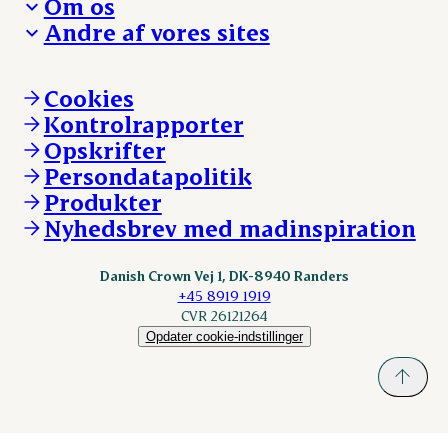
Om os
Reklamationer
Hverdagen
Arbejd med os
Andre af vores sites
Whistleblower
Ansvarlighed og nøgletal
Ledige stillinger
Hvem er vi
Øvrige henvendelser
Mød Danish Crown
Brand og visuel identitet
Andelsejere - gris
Vi går forrest
Andelsejere - kreatur
Cookies
Vores resultater
Danishcrownprofessional.com
Kontrolrapporter
Vores lokationer
DAT-Schaub.com
Opskrifter
Kontakt
ESS-FOOD.com
Persondatapolitik
Fonden Dansk Gastronomi
KLS.se
Produkter
nordicspoor.com
Nyhedsbrev med madinspiration
Scanhide.dk
Sokolow.pl
Danish Crown Vej 1, DK-8940 Randers
+45 8919 1919
CVR 26121264
Opdater cookie-indstillinger