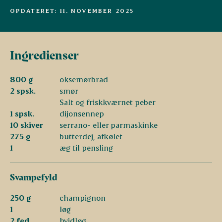
OPDATERET: 11. NOVEMBER 2025
Ingredienser
800 g
oksemørbrad
2 spsk.
smør
Salt og friskkværnet peber
1 spsk.
dijonsennep
10 skiver
serrano- eller parmaskinke
275 g
butterdej, afkølet
1
æg til pensling
Svampefyld
250 g
champignon
1
løg
2 fed
hvidløg