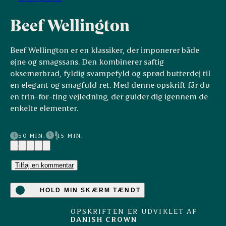
Beef Wellington
Beef Wellington er en klassiker, der imponerer både
øjne og smagssans. Den kombinerer saftig
oksemørbrad, fyldig svampefyld og sprød butterdej til
en elegant og smagfuld ret. Med denne opskrift får du
en trin-for-ting vejledning, der guider dig igennem de
enkelte elementer.
50 MIN.
15 MIN.
(3)
Tilføj en kommentar
HOLD MIN SKÆRM TÆNDT
OPSKRIFTEN ER UDVIKLET AF
DANISH CROWN