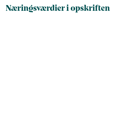
Næringsværdier i opskriften
Næringsindhold pr.
Næringsindhold 
100 g
person i opskrif
Total antal gram
100
419,8
Energi (kcal)
196,6
825,3
- Energi (kJ)
822,6
3.453
Fedt (g)
12,2
51,1
- heraf mættede
0
0
fedtsyrer (g)
Kulhydrater (g)
7,4
31,2