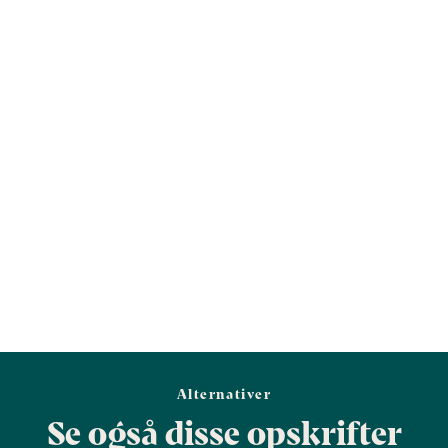
Kostfibre (g)
1,9
5,2
Protein (g)
3,7
10
Vis mere
Salt (g)
0,4
1,1
Alternativer
Se også disse opskrifter