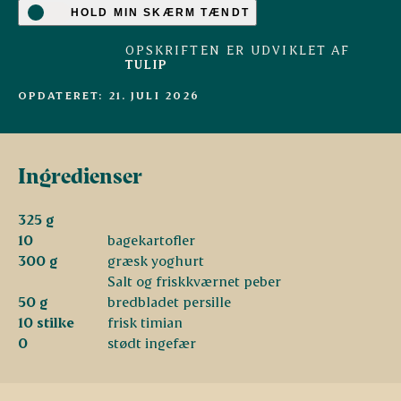
HOLD MIN SKÆRM TÆNDT
OPSKRIFTEN ER UDVIKLET AF
TULIP
OPDATERET: 21. JULI 2026
Ingredienser
325 g
10
bagekartofler
300 g
græsk yoghurt
Salt og friskkværnet peber
50 g
bredbladet persille
10 stilke
frisk timian
0
stødt ingefær