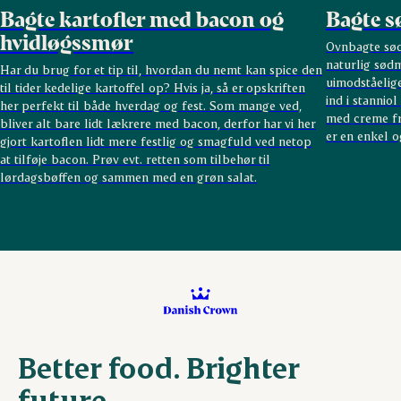
Bagte kartofler med bacon og
Bagte s
hvidløgssmør
Ovnbagte sød
naturlig sød
Har du brug for et tip til, hvordan du nemt kan spice den
uimodståelige
til tider kedelige kartoffel op? Hvis ja, så er opskriften
ind i stannio
her perfekt til både hverdag og fest. Som mange ved,
med creme fra
bliver alt bare lidt lækrere med bacon, derfor har vi her
er en enkel og
gjort kartoflen lidt mere festlig og smagfuld ved netop
at tilføje bacon. Prøv evt. retten som tilbehør til
lørdagsbøffen og sammen med en grøn salat.
Better food. Brighter
future