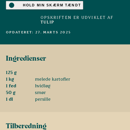
HOLD MIN SKÆRM TÆNDT
OPSKRIFTEN ER UDVIKLET AF
TULIP
OPDATERET: 27. MARTS 2025
Ingredienser
125 g
1 kg
melede kartofler
1 fed
hvidløg
50 g
smør
1 dl
persille
Tilberedning