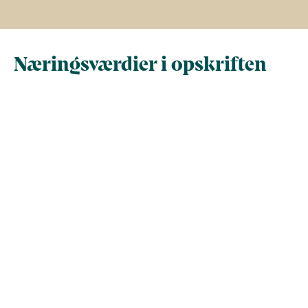
Næringsværdier i opskriften
Næringsindhold pr.
Næringsindhold 
100 g
person i opskrif
Total antal gram
100
299,1
Energi (kcal)
125,9
376,5
- Energi (kJ)
526,6
1.575,2
Fedt (g)
6,3
18,9
- heraf mættede
0
0