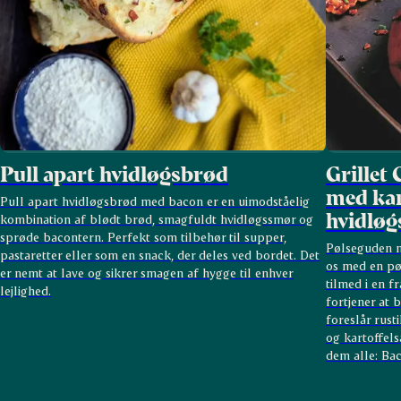
Pull apart hvidløgsbrød
Grillet 
med kar
Pull apart hvidløgsbrød med bacon er en uimodståelig
hvidløg
kombination af blødt brød, smagfuldt hvidløgssmør og
sprøde bacontern. Perfekt som tilbehør til supper,
Pølseguden m
pastaretter eller som en snack, der deles ved bordet. Det
os med en pøl
er nemt at lave og sikrer smagen af hygge til enhver
tilmed i en f
lejlighed.
fortjener at 
foreslår rus
og kartoffels
dem alle: Ba