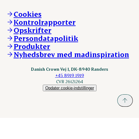
Mød Danish Crown
Brand og visuel identitet
Andelsejere - gris
Vi går forrest
Andelsejere - kreatur
Cookies
Vores resultater
Danishcrownprofessional.com
Kontrolrapporter
Vores lokationer
DAT-Schaub.com
Opskrifter
Kontakt
ESS-FOOD.com
Persondatapolitik
Fonden Dansk Gastronomi
KLS.se
Produkter
nordicspoor.com
Nyhedsbrev med madinspiration
Scanhide.dk
Sokolow.pl
Danish Crown Vej 1, DK-8940 Randers
+45 8919 1919
CVR 26121264
Opdater cookie-indstillinger