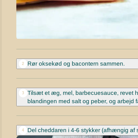
Rør oksekød og bacontern sammen.
2
Tilsæt et æg, mel, barbecuesauce, revet h
3
blandingen med salt og peber, og arbejd
Del cheddaren i 4-6 stykker (afhængig af 
4