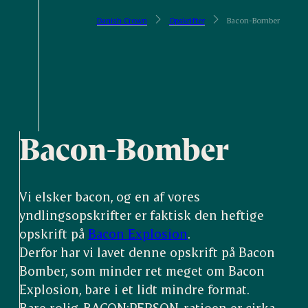
Danish Crown
Opskrifter
Bacon-Bomber
Bacon-Bomber
Vi elsker bacon, og en af vores
yndlingsopskrifter er faktisk den heftige
opskrift på
Bacon Explosion
.
Derfor har vi lavet denne opskrift på Bacon
Bomber, som minder ret meget om Bacon
Explosion, bare i et lidt mindre format.
Bare rolig, BACON:PERSON-ratioen er cirka