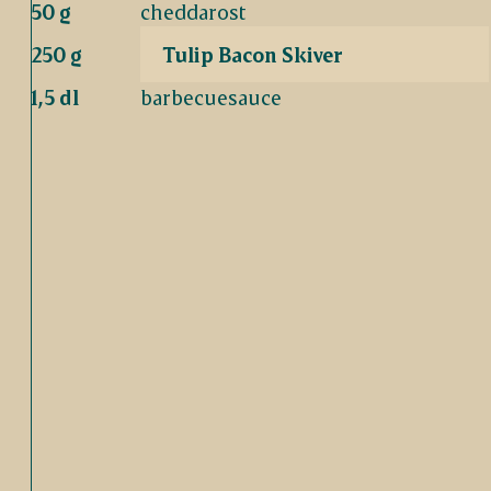
50 g
cheddarost
250 g
Tulip Bacon Skiver
1,5 dl
barbecuesauce