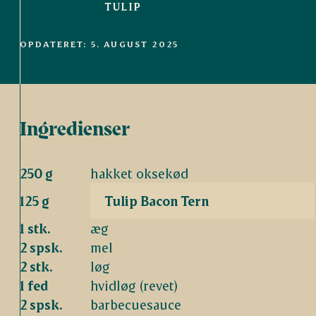
TULIP
OPDATERET: 5. AUGUST 2025
Ingredienser
250 g
hakket oksekød
125 g
Tulip Bacon Tern
1 stk.
æg
2 spsk.
mel
2 stk.
løg
1 fed
hvidløg (revet)
2 spsk.
barbecuesauce