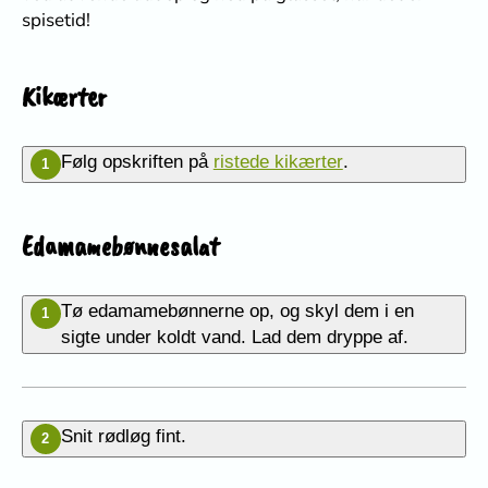
spisetid!
Kikærter
Følg opskriften på
ristede kikærter
.
1
Edamamebønnesalat
Tø edamamebønnerne op, og skyl dem i en
1
sigte under koldt vand. Lad dem dryppe af.
Snit rødløg fint.
2