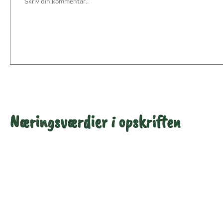
Næringsværdier i opskriften
Næringsindhold pr.
Næringsindhold pr.
100 g
person i opskriften
Total antal gram
100
558
Energi (kcal)
149
833