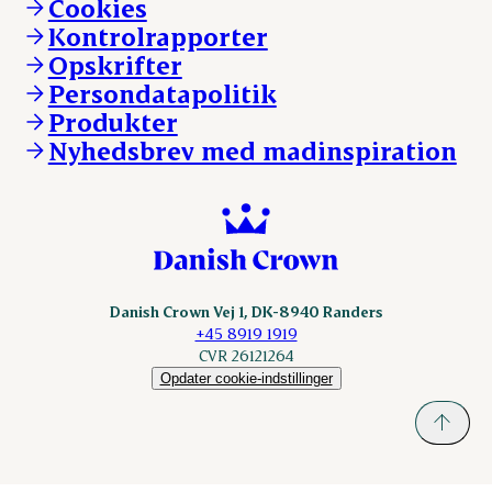
Cookies
Vores resultater
Danishcrownprofessional.com
Kontrolrapporter
Vores lokationer
DAT-Schaub.com
Opskrifter
Kontakt
ESS-FOOD.com
Persondatapolitik
Fonden Dansk Gastronomi
KLS.se
Produkter
nordicspoor.com
Nyhedsbrev med madinspiration
Scanhide.dk
Sokolow.pl
Danish Crown Vej 1, DK-8940 Randers
+45 8919 1919
CVR 26121264
Opdater cookie-indstillinger