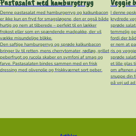
Pastasalat med hamburgerryg
Veggie b
Denne pastasalat med hamburgerryg og kalkunbacon
I denne opsk
er ikke kun en fryd for smagsløgene, den er også både
krydrede vegg
hurtig og nem at tilberede – perfekt til en lækker
sprøde salat
frokost eller som en spændende madpakke, der vil
temmelig ge
vække misundelige blikke.
fordi der båd
Den saftige hamburgerryg og sprøde kalkunbacon
er nem at pa
bringer liv til retten, mens cherrytomater, rødløg, grillet
ris og veggi
peberfrugt og rucola skaber en symfoni af smag og
sprøde salat
farve. Pastasalaten bindes sammen med en frisk
et lille glas
dressing med olivenolie og friskkværnet sort peber.
om aftenen af
snuppe din 
på vej ud ad
Artikler