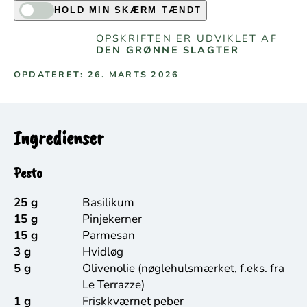
HOLD MIN SKÆRM TÆNDT
OPSKRIFTEN ER UDVIKLET AF
DEN GRØNNE SLAGTER
OPDATERET: 26. MARTS 2026
Ingredienser
Pesto
25 g
Basilikum
15 g
Pinjekerner
15 g
Parmesan
3 g
Hvidløg
5 g
Olivenolie (nøglehulsmærket, f.eks. fra
Le Terrazze)
1 g
Friskkværnet peber