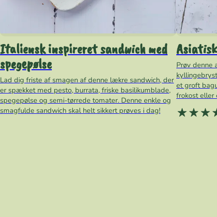
Italiensk inspireret sandwich med
Asiatisk
spegepølse
Prøv denne a
kyllingebrys
Lad dig friste af smagen af denne lækre sandwich, der
et groft bag
er spækket med pesto, burrata, friske basilikumblade,
frokost eller
spegepølse og semi-tørrede tomater. Denne enkle og
smagfulde sandwich skal helt sikkert prøves i dag!