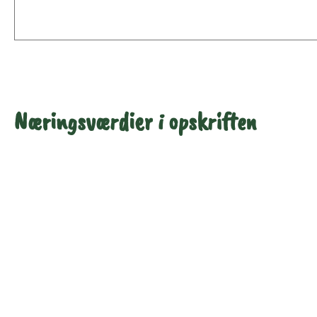
Næringsværdier i opskriften
Næringsindhold pr.
Næringsindhold pr.
100 g
person i opskriften
Total antal gram
100
222
Energi (kcal)
159
353
Energi (kJ)
666
1479