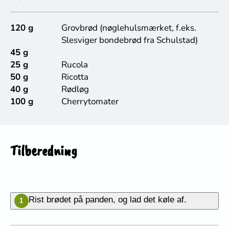
120 g
Grovbrød (nøglehulsmærket, f.eks.
Slesviger bondebrød fra Schulstad)
45 g
25 g
Rucola
50 g
Ricotta
40 g
Rødløg
100 g
Cherrytomater
Tilberedning
Rist brødet på panden, og lad det køle af.
1