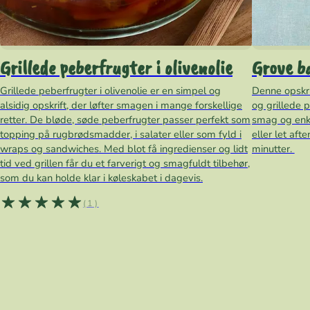
Grillede peberfrugter i olivenolie
Grove ba
Grillede peberfrugter i olivenolie er en simpel og
Denne opskri
alsidig opskrift, der løfter smagen i mange forskellige
og grillede 
retter. De bløde, søde peberfrugter passer perfekt som
smag og enke
topping på rugbrødsmadder, i salater eller som fyld i
eller let af
wraps og sandwiches. Med blot få ingredienser og lidt
minutter.
tid ved grillen får du et farverigt og smagfuldt tilbehør,
som du kan holde klar i køleskabet i dagevis.
(1)