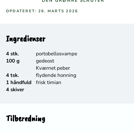
DEN GRØNNE SLAGTER
OPDATERET: 26. MARTS 2026
Ingredienser
4 stk.
portobellosvampe
100 g
gedeost
Kværnet peber
4 tsk.
flydende honning
1 håndfuld
frisk timian
4 skiver
Tilberedning