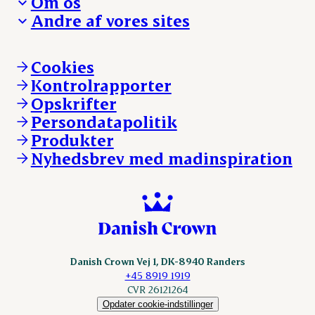
Om os
Reklamationer
Hverdagen
Arbejd med os
Andre af vores sites
Whistleblower
Ansvarlighed og nøgletal
Ledige stillinger
Hvem er vi
Øvrige henvendelser
Mød Danish Crown
Brand og visuel identitet
Andelsejere - gris
Vi går forrest
Andelsejere - kreatur
Cookies
Vores resultater
Danishcrownprofessional.com
Kontrolrapporter
Vores lokationer
DAT-Schaub.com
Opskrifter
Kontakt
ESS-FOOD.com
Persondatapolitik
Fonden Dansk Gastronomi
KLS.se
Produkter
nordicspoor.com
Nyhedsbrev med madinspiration
Scanhide.dk
Sokolow.pl
Danish Crown Vej 1, DK-8940 Randers
+45 8919 1919
CVR 26121264
Opdater cookie-indstillinger