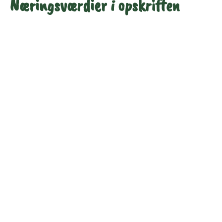
Næringsværdier i opskriften
Næringsindhold pr.
Næringsindhold pr.
100 g
person i opskriften
Total antal gram
100
562
Energi (kcal)
107
599
Fedt (g)
5.8
33
Kulhydrater (g)
7.3
41
Vis mere
Protein (g)
7.2
41