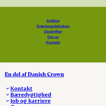
Artikler
Grøntsagsleksikon
Opskrifter
Om os
Kontakt
En del af Danish Crown
Kontakt
Bæredygtighed
Besøg Danish Crown
Job og karriere
Presse og nyheder
Fra jord til bord