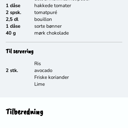
1 dåse
hakkede tomater
2 spsk.
tomatpuré
2,5 dl
bouillon
1 dåse
sorte bønner
40 g
mørk chokolade
Til servering
Ris
2 stk.
avocado
Friske koriander
Lime
Tilberedning