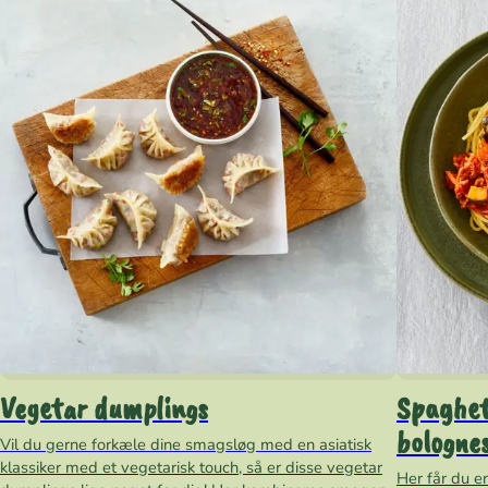
Vegetar dumplings
Spaghet
bologne
Vil du gerne forkæle dine smagsløg med en asiatisk
klassiker med et vegetarisk touch, så er disse vegetar
Her får du e