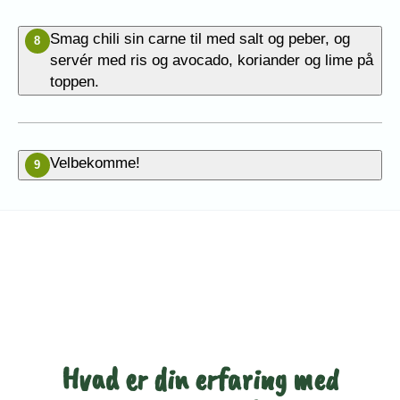
Smag chili sin carne til med salt og peber, og
8
servér med ris og avocado, koriander og lime på
toppen.
Velbekomme!
9
Vær den første til at bedømme
denne opskrift
Hvad er din erfaring med