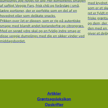
dumplings lige noget for dig! Her kombineres smagen
med krydret 
af saftigt Veggie Fars, frisk chili og forårsløg i små,
som er et sk
lækre portioner, der er perfekte som en del af en
ret er fyldt
hovedret eller som delikate snacks.
friske grønts
Prikken over i’et er dippen, som er rig på autentiske
og dem, der 
smage med blandt andet korianderfrø og citrongræs.
den med en s
Med en sprød ydre skal og en fyldig indre smag er
giver et dejl
disse veggie dumplings med dip en sikker vinder ved
middagsbordet.
Artikler
Grøntsagsleksikon
Opskrifter