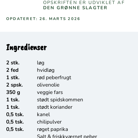
OPSKRIFTEN ER UDVIKLET AF
DEN GRØNNE SLAGTER
OPDATERET: 26. MARTS 2026
Ingredienser
2 stk.
løg
2 fed
hvidløg
1 stk.
rød peberfrugt
2 spsk.
olivenolie
350 g
veggie fars
1 tsk.
stødt spidskommen
1 tsk.
stødt koriander
0,5 tsk.
kanel
0,5 tsk.
chilipulver
0,5 tsk.
røget paprika
Salt & friskkværnet peber