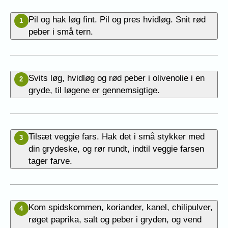
Pil og hak løg fint. Pil og pres hvidløg. Snit rød
1
peber i små tern.
Svits løg, hvidløg og rød peber i olivenolie i en
2
gryde, til løgene er gennemsigtige.
Tilsæt veggie fars. Hak det i små stykker med
3
din grydeske, og rør rundt, indtil veggie farsen
tager farve.
Kom spidskommen, koriander, kanel, chilipulver,
4
røget paprika, salt og peber i gryden, og vend