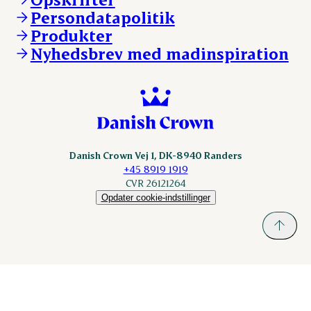
Persondatapolitik
Fonden Dansk Gastronomi
KLS.se
Produkter
nordicspoor.com
Nyhedsbrev med madinspiration
Scanhide.dk
Sokolow.pl
Danish Crown Vej 1, DK-8940 Randers
+45 8919 1919
CVR 26121264
Opdater cookie-indstillinger