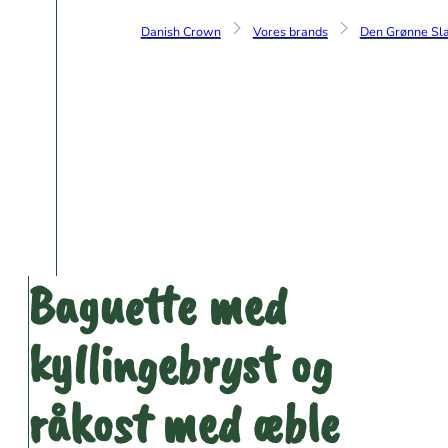
Danish Crown
Vores brands
Den Grønne Sla
Baguette med
kyllingebryst og
råkost med æble