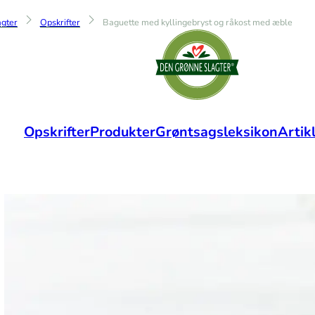
gter
Opskrifter
Baguette med kyllingebryst og råkost med æble
Opskrifter
Produkter
Grøntsagsleksikon
Artik