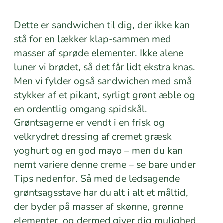
Dette er sandwichen til dig, der ikke kan
stå for en lækker klap-sammen med
masser af sprøde elementer. Ikke alene
luner vi brødet, så det får lidt ekstra knas.
Men vi fylder også sandwichen med små
stykker af et pikant, syrligt grønt æble og
en ordentlig omgang spidskål.
Grøntsagerne er vendt i en frisk og
velkrydret dressing af cremet græsk
yoghurt og en god mayo – men du kan
nemt variere denne creme – se bare under
Tips nedenfor. Så med de ledsagende
grøntsagsstave har du alt i alt et måltid,
der byder på masser af skønne, grønne
elementer, og dermed giver dig mulighed