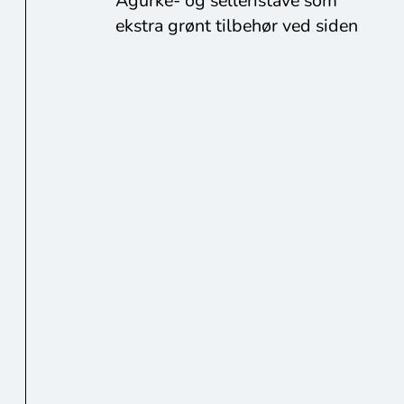
Agurke- og selleristave som
ekstra grønt tilbehør ved siden