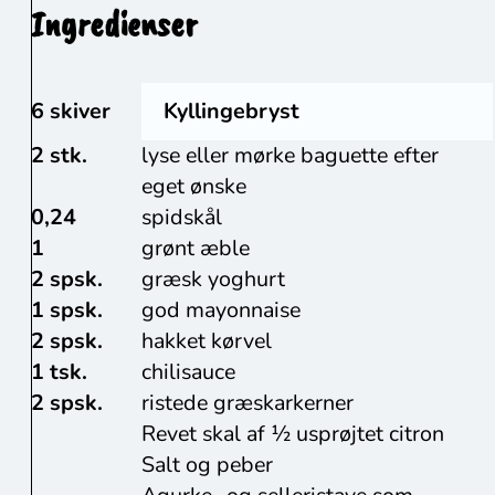
Ingredienser
6 skiver
Kyllingebryst
2 stk.
lyse eller mørke baguette efter
eget ønske
0,24
spidskål
1
grønt æble
2 spsk.
græsk yoghurt
1 spsk.
god mayonnaise
2 spsk.
hakket kørvel
1 tsk.
chilisauce
2 spsk.
ristede græskarkerner
Revet skal af ½ usprøjtet citron
Salt og peber