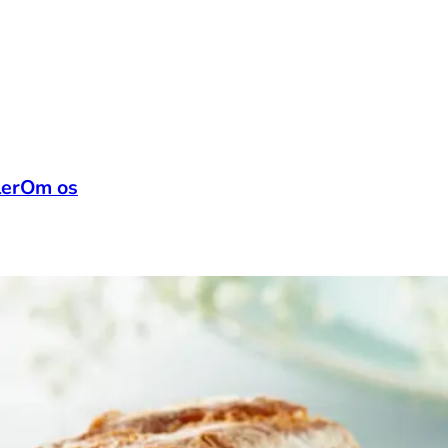
ler
Om os