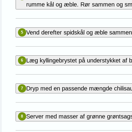
rumme kål og æble. Rør sammen og smag
Vend derefter spidskål og æble sammen 
5
Læg kyllingebrystet på understykket af 
6
Dryp med en passende mængde chilisauc
7
Server med masser af grønne grøntsagsst
8