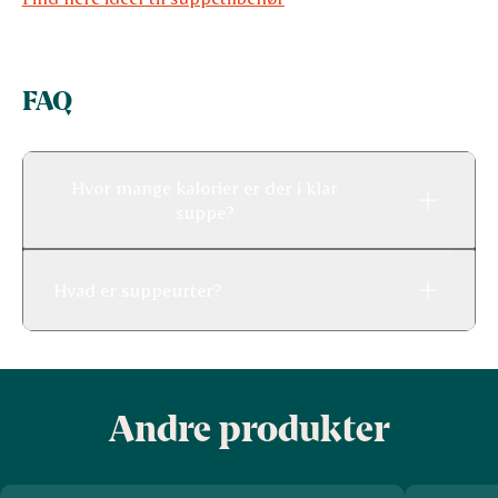
FAQ
Hvor mange kalorier er der i klar
suppe?
Hvad er suppeurter?
Andre produkter