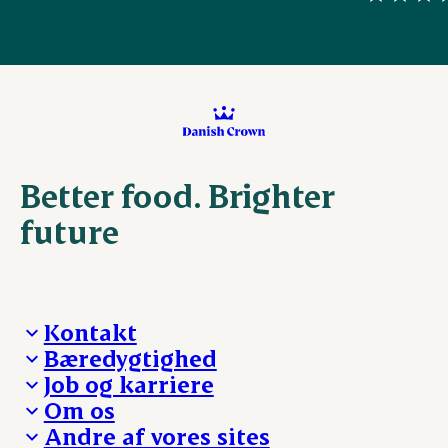
Better food. Brighter
future
Kontakt
Bæredygtighed
Besøg Danish Crown
Job og karriere
Presse og nyheder
Fra jord til bord
Om os
Reklamationer
Hverdagen
Arbejd med os
Andre af vores sites
Whistleblower
Ansvarlighed og nøgletal
Ledige stillinger