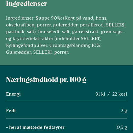
Ingredienser
Ingredienser: Suppe 90%: (Kogt på vand, høns,
oksekraftben, porrer, gulerødder, persillerod, SELLERI,
pastinak, salt), hønsefedt, salt, gærekstrakt, grøntsags-
og krydderiekstrakter (indeholder SELLERI),
kyllingefondpulver. Grøntsagsblanding 10%:
Gulerødder, SELLERI, porrer.
Næringsindhold pr. 100 g
Energi
91 kJ / 22 kcal
Fedt
2 g
- heraf mættede fedtsyrer
0,5 g