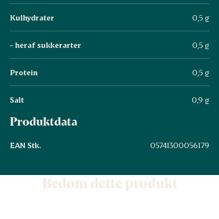
Kulhydrater
0,5 g
- heraf sukkerarter
0,5 g
Protein
0,5 g
Salt
0,9 g
Produktdata
EAN Stk.
05741300056179
Bedøm dette produkt