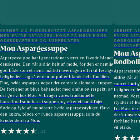
CREMET OG FLØDELEGERET ASPARGESSUPPE
CREMET A
MED HVIDE ASPARGES. KOGT PÅ HELE HØNS,
HVIDE ASP
OKSEKRAFTBEN OG SUPPEURTER
KØDBOLLER
OKSEKRAF
Mou Aspargessuppe
Mou As
Aspargessuppe har i generationer været en favorit blandt
kødboll
danskerne. Den går aldrig helt af mode, for den er nemlig
god både som et nemt måltid i hverdagen eller til festlige
Aspargessupp
lejligheder – og så er den populær blandt hele familien.
aldrig går a
Fine, hvide asparges udgør det centrale element i suppen.
som et hurtigt
De fortjener at blive behandlet med omhu og respekt, og
lejligheder, 
det gør vi hos Mou. Vi bruger vores traditionelle
natmad. Vore
hønsefond som base i suppen, og efter vi har tilføjet
stykker af hv
fløde og fyld af mundrette hvide aspargesstykker, får vi
fra Mou, der
den lækre, bløde og runde aspargessuppe, som du
derfor nyde s
kender den fra Mou.
forhånd har s
vil elske.
(12)