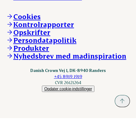
Hvem er vi
Øvrige henvendelser
Mød Danish Crown
Brand og visuel identitet
Andelsejere - gris
Vi går forrest
Andelsejere - kreatur
Cookies
Vores resultater
Danishcrownprofessional.com
Kontrolrapporter
Vores lokationer
DAT-Schaub.com
Opskrifter
Kontakt
ESS-FOOD.com
Persondatapolitik
Fonden Dansk Gastronomi
KLS.se
Produkter
nordicspoor.com
Nyhedsbrev med madinspiration
Scanhide.dk
Sokolow.pl
Danish Crown Vej 1, DK-8940 Randers
+45 8919 1919
CVR 26121264
Opdater cookie-indstillinger