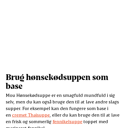
Suppen lever op til sit navn med en
kraftfuld og fyldig smag af
hønsekød. Fyldet af porrer, selleri
og gulerod bidrager med sprød
konsistens og skarphed, der bryder
den intense smag af hønsekød og
Vis mere
nuancerer smagsoplevelsen.
Brug hønsekødsuppen som
base
Mou Hønsekødsuppe er en smagfuld mundfuld i sig
selv, men du kan også bruge den til at lave andre slags
supper. For eksempel kan den fungere som base i
en
cremet Thaisuppe
, eller du kan bruge den til at lave
en frisk og sommerlig
fennikelsuppe
toppet med
marineret fennikel.