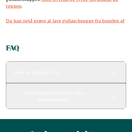
toppen
.
Du kan også prøve at lave gullaschsuppe fra bunden af
FAQ
Hvor er gullasch fra?
Hvor mange kalorier er der i
gullaschsuppe?