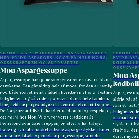
CREMET OG FLØDELEGERET ASPARGESSUPPE
CREMET A
MED HVIDE ASPARGES. KOGT PÅ HELE HØNS,
HVIDE ASP
OKSEKRAFTBEN OG SUPPEURTER
KØDBOLLER
OKSEKRAF
Mou Aspargessuppe
Mou As
Aspargessuppe har i generationer været en favorit blandt
kødboll
danskerne. Den går aldrig helt af mode, for den er nemlig
god både som et nemt måltid i hverdagen eller til festlige
Aspargessupp
lejligheder – og så er den populær blandt hele familien.
aldrig går a
Fine, hvide asparges udgør det centrale element i suppen.
som et hurtigt
De fortjener at blive behandlet med omhu og respekt, og
lejligheder, 
det gør vi hos Mou. Vi bruger vores traditionelle
natmad. Vore
hønsefond som base i suppen, og efter vi har tilføjet
stykker af hv
fløde og fyld af mundrette hvide aspargesstykker, får vi
fra Mou, der
den lækre, bløde og runde aspargessuppe, som du
derfor nyde s