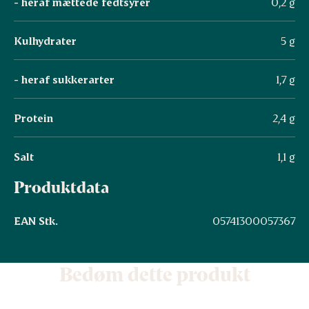
- heraf mættede fedtsyrer
0,2 g
Kulhydrater
5 g
- heraf sukkerarter
1,7 g
Protein
2,4 g
Salt
1,1 g
Produktdata
EAN Stk.
05741300057367
Bedøm dette produkt