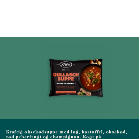
Kraftig oksekødsuppe med løg, kartoffel, oksekød,
rød peberfrugt og champignon. Kogt på