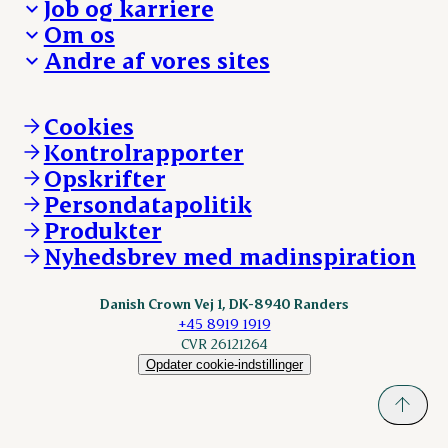
Job og karriere
Presse og nyheder
Fra jord til bord
Om os
Reklamationer
Hverdagen
Arbejd med os
Andre af vores sites
Whistleblower
Ansvarlighed og nøgletal
Ledige stillinger
Hvem er vi
Øvrige henvendelser
Mød Danish Crown
Brand og visuel identitet
Andelsejere - gris
Vi går forrest
Andelsejere - kreatur
Cookies
Vores resultater
Danishcrownprofessional.com
Kontrolrapporter
Vores lokationer
DAT-Schaub.com
Opskrifter
Kontakt
ESS-FOOD.com
Persondatapolitik
Fonden Dansk Gastronomi
KLS.se
Produkter
nordicspoor.com
Nyhedsbrev med madinspiration
Scanhide.dk
Sokolow.pl
Danish Crown Vej 1, DK-8940 Randers
+45 8919 1919
CVR 26121264
Opdater cookie-indstillinger