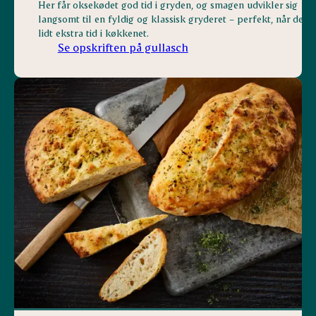
Her får oksekødet god tid i gryden, og smagen udvikler sig
langsomt til en fyldig og klassisk gryderet – perfekt, når der e
lidt ekstra tid i køkkenet.
Se opskriften på gullasch