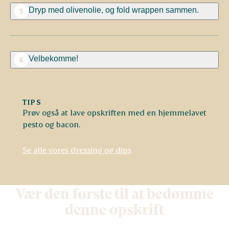
Dryp med olivenolie, og fold wrappen sammen.
5
Velbekomme!
6
TIPS
Prøv også at lave opskriften med en hjemmelavet
pesto og bacon.
Se alle vores dressing og dips
Vær den første til at bedømme
denne opskrift