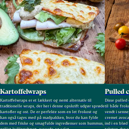
Kartoffelwraps
Pulled 
Kartoffelwraps er et lækkert og nemt alternativ til
Disse pulled
traditionelle wraps, der her i denne opskrift udgør sprøde
til både frok
kartofler og ost. De er perfekte som en let frokost og
vendt i senne
kan også tages med på madpakken, hvor du kan fylde
cremet avoca
dem med friske og smagfulde ingredienser som hummus,
ind i en blø
grillet kyllingebryst, avocado og salat.
tekstur, der 