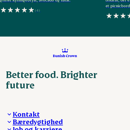
et picnicbord
(4)
Better food. Brighter
future
Kontakt
Bæredygtighed
Besøg Danish Crown
Job og karriere