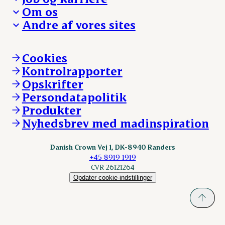
Presse og nyheder
Fra jord til bord
Om os
Reklamationer
Hverdagen
Arbejd med os
Andre af vores sites
Whistleblower
Ansvarlighed og nøgletal
Ledige stillinger
Hvem er vi
Øvrige henvendelser
Mød Danish Crown
Brand og visuel identitet
Andelsejere - gris
Vi går forrest
Andelsejere - kreatur
Cookies
Vores resultater
Danishcrownprofessional.com
Kontrolrapporter
Vores lokationer
DAT-Schaub.com
Opskrifter
Kontakt
ESS-FOOD.com
Persondatapolitik
Fonden Dansk Gastronomi
KLS.se
Produkter
nordicspoor.com
Nyhedsbrev med madinspiration
Scanhide.dk
Sokolow.pl
Danish Crown Vej 1, DK-8940 Randers
+45 8919 1919
CVR 26121264
Opdater cookie-indstillinger