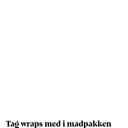
Kostfibre (g)
2,5
9,3
Protein (g)
10,6
40,1
Vis mere
Salt (g)
1,7
6,4
Tag wraps med i madpakken