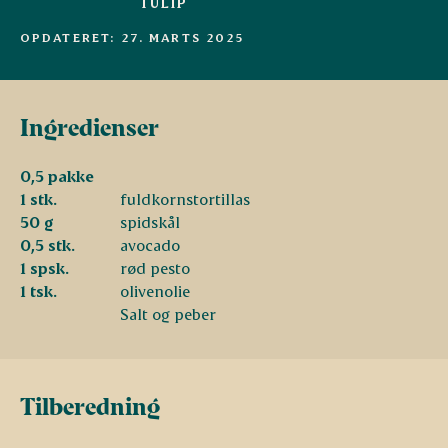
TULIP
OPDATERET: 27. MARTS 2025
Ingredienser
0,5 pakke
1 stk.
fuldkornstortillas
50 g
spidskål
0,5 stk.
avocado
1 spsk.
rød pesto
1 tsk.
olivenolie
Salt og peber
Tilberedning