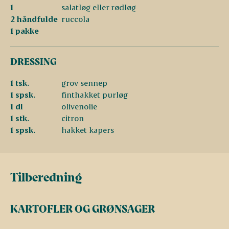
1
salatløg eller rødløg
2 håndfulde
ruccola
1 pakke
DRESSING
1 tsk.
grov sennep
1 spsk.
finthakket purløg
1 dl
olivenolie
1 stk.
citron
1 spsk.
hakket kapers
Tilberedning
KARTOFLER OG GRØNSAGER