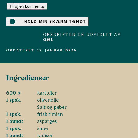
Tilføj en kommentar
HOLD MIN SKÆRM TÆNDT
OPSKRIFTEN ER UDVIKLET AF
GØL
OPDATERET: 12. JANUAR 2026
Ingredienser
600 g
kartofler
1 spsk.
olivenolie
Salt og peber
1 spsk.
frisk timian
1 bundt
asparges
1 spsk.
smør
1 bundt
radiser