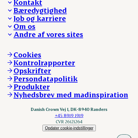
Kontakt
Bæredygtighed
Besøg Danish Crown
Job og karriere
Presse og nyheder
Fra jord til bord
Om os
Reklamationer
Hverdagen
Arbejd med os
Andre af vores sites
Whistleblower
Ansvarlighed og nøgletal
Ledige stillinger
Hvem er vi
Øvrige henvendelser
Mød Danish Crown
Brand og visuel identitet
Andelsejere - gris
Vi går forrest
Andelsejere - kreatur
Cookies
Vores resultater
Danishcrownprofessional.com
Kontrolrapporter
Vores lokationer
DAT-Schaub.com
Opskrifter
Kontakt
ESS-FOOD.com
Persondatapolitik
Fonden Dansk Gastronomi
KLS.se
Produkter
nordicspoor.com
Nyhedsbrev med madinspiration
Scanhide.dk
Sokolow.pl
Danish Crown Vej 1, DK-8940 Randers
+45 8919 1919
CVR 26121264
Opdater cookie-indstillinger