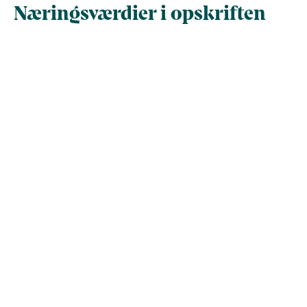
Næringsværdier i opskriften
Næringsindhold pr.
Næringsindhold 
100 g
person i opskrif
Total antal gram
100
435
Energi (kcal)
105,2
457,5
- Energi (kJ)
440
1.914,1
Fedt (g)
6,3
27,5
- heraf mættede
0
0
fedtsyrer (g)
Kulhydrater (g)
7,8
33,8