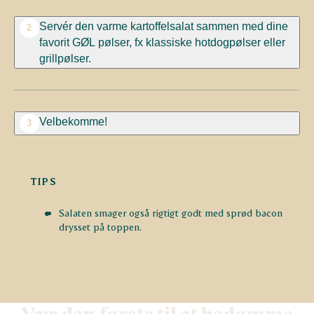
Servér den varme kartoffelsalat sammen med dine
2
favorit GØL pølser, fx klassiske hotdogpølser eller
grillpølser.
Velbekomme!
3
TIPS
Salaten smager også rigtigt godt med sprød bacon
drysset på toppen.
Vær den første til at bedømme