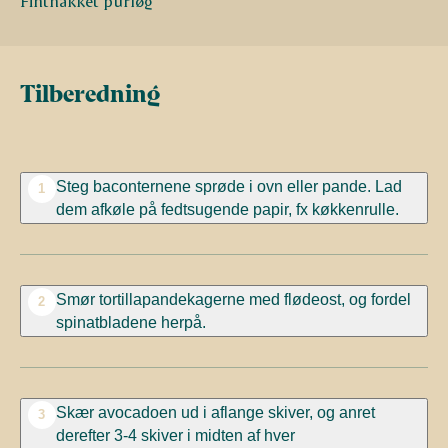
Finthakket purløg
Tilberedning
Steg baconternene sprøde i ovn eller pande. Lad
1
dem afkøle på fedtsugende papir, fx køkkenrulle.
Smør tortillapandekagerne med flødeost, og fordel
2
spinatbladene herpå.
Skær avocadoen ud i aflange skiver, og anret
3
derefter 3-4 skiver i midten af hver