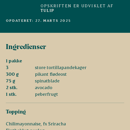
OPSKRIFTEN ER UDVIKLET AF
TULIP
OPDATERET: 27. MARTS 2025
Ingredienser
1 pakke
3
store tortillapandekager
300 g
pikant flødeost
75 g
spinatblade
2 stk.
avocado
1 stk.
peberfrugt
Topping
Chilimayonnaise, fx Sriracha