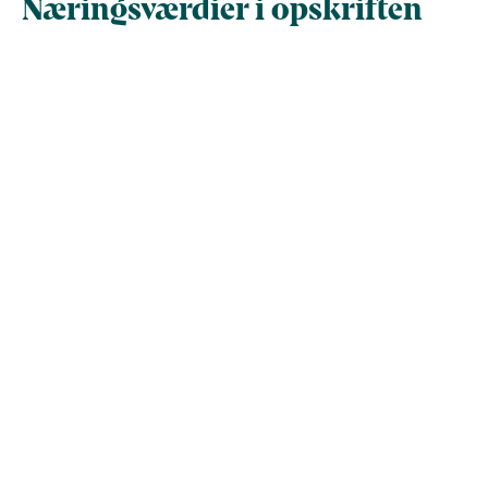
Næringsværdier i opskriften
Næringsindhold pr.
Næringsindhold 
100 g
person i opskrif
Total antal gram
100
312,5
Energi (kcal)
192,6
601,8
- Energi (kJ)
805,7
2.517,9
Fedt (g)
14,5
45,3
- heraf mættede
0
0
fedtsyrer (g)
Kulhydrater (g)
9,6
30