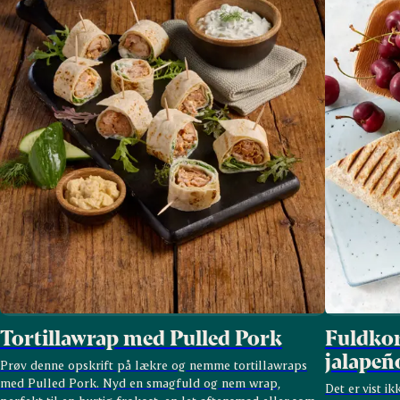
Tortillawrap med Pulled Pork
Fuldko
jalapeñ
Prøv denne opskrift på lækre og nemme tortillawraps
med Pulled Pork.
Nyd en smagfuld og nem wrap,
Det er vist ik