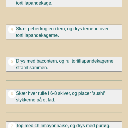
tortillapandekage.
Skær peberfrugten i tern, og drys ternene over
4
tortillapandekagerne.
Drys med bacontern, og rul tortillapandekagerne
5
stramt sammen.
Skær hver rulle i 6-8 skiver, og placer ’sushi’
6
stykkerne på et fad.
Top med chilimayonnaise, og drys med purløg.
7