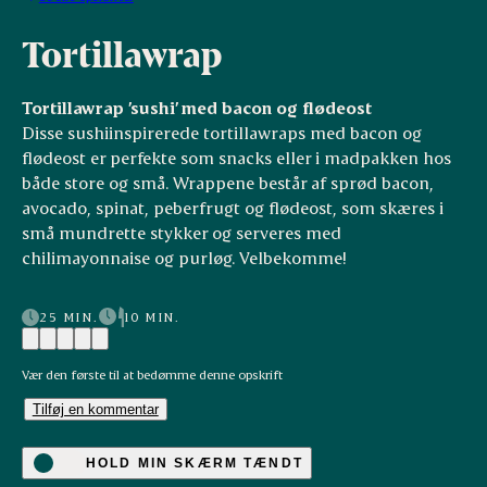
Tortillawrap
Tortillawrap ’sushi’ med bacon og flødeost
Disse sushiinspirerede tortillawraps med bacon og
flødeost er perfekte som snacks eller i madpakken hos
både store og små. Wrappene består af sprød bacon,
avocado, spinat, peberfrugt og flødeost, som skæres i
små mundrette stykker og serveres med
chilimayonnaise og purløg. Velbekomme!
25 MIN.
10 MIN.
Vær den første til at bedømme denne opskrift
Tilføj en kommentar
HOLD MIN SKÆRM TÆNDT