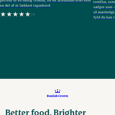
perfekt til en hurtig frokost, en let aftensmad eller som
tortillas, so
en del af et lækkert tapasbord.
sælges som – 
så mærkeligt,
(1)
fyld du kan r
Better food. Brighter