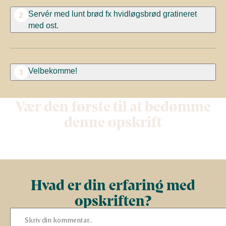
Servér med lunt brød fx hvidløgsbrød gratineret
2
med ost.
Velbekomme!
3
Vær den første til at bedømme
denne opskrift
Hvad er din erfaring med
opskriften?