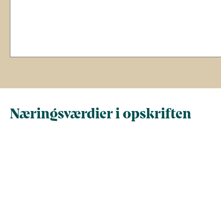
Næringsværdier i opskriften
Næringsindhold pr.
Næringsindhold 
100 g
person i opskrif
Total antal gram
100
417
Energi (kcal)
61
253