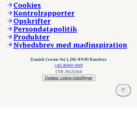
Vi går forrest
Andelsejere - kreatur
Cookies
Vores resultater
Danishcrownprofessional.com
Kontrolrapporter
Vores lokationer
DAT-Schaub.com
Opskrifter
Kontakt
ESS-FOOD.com
Persondatapolitik
Fonden Dansk Gastronomi
KLS.se
Produkter
nordicspoor.com
Nyhedsbrev med madinspiration
Scanhide.dk
Sokolow.pl
Danish Crown Vej 1, DK-8940 Randers
+45 8919 1919
CVR 26121264
Opdater cookie-indstillinger