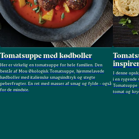
Tomatsuppe med kødboller
Tomatsu
inspire
Her er virkelig en tomatsuppe for hele familien. Den
består af Mou Økologisk Tomatsuppe, hjemmelavede
I denne opskr
kødboller med italienske smagsindtryk og stegte
i en rygende
peberfrugter. En ret med masser af smag og fylde - også
Tomatsuppe m
for de mindste.
tomat og kry