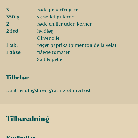
3
røde peberfrugter
350 g
skrællet gulerod
2
røde chilier uden kerner
2 fed
hvidløg
Olivenolie
1 tsk.
røget paprika (pimenton de la vela)
1 dåse
flåede tomater
Salt & peber
Tilbehør
Lunt hvidløgsbrød gratineret med ost
Tilberedning
Kødboller