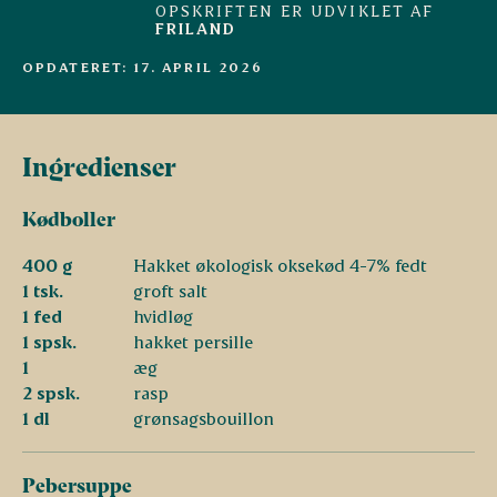
OPSKRIFTEN ER UDVIKLET AF
FRILAND
OPDATERET: 17. APRIL 2026
Ingredienser
Kødboller
400 g
Hakket økologisk oksekød 4-7% fedt
1 tsk.
groft salt
1 fed
hvidløg
1 spsk.
hakket persille
1
æg
2 spsk.
rasp
1 dl
grønsagsbouillon
Pebersuppe