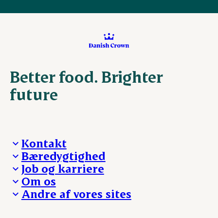
Better food. Brighter
future
Kontakt
Bæredygtighed
Besøg Danish Crown
Job og karriere
Presse og nyheder
Fra jord til bord
Om os
Reklamationer
Hverdagen
Arbejd med os
Andre af vores sites
Whistleblower
Ansvarlighed og nøgletal
Ledige stillinger
Hvem er vi
Øvrige henvendelser
Mød Danish Crown
Brand og visuel identitet
Andelsejere - gris