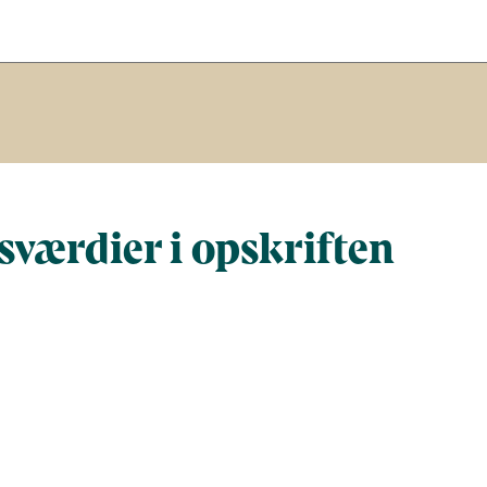
værdier i opskriften
Næringsindhold pr. 100 g
Næringsindh
gram
100
193,8