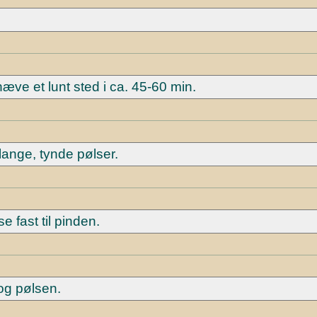
æve et lunt sted i ca. 45-60 min.
l lange, tynde pølser.
e fast til pinden.
og pølsen.