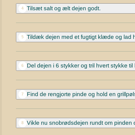
Tilsæt salt og ælt dejen godt.
4
Tildæk dejen med et fugtigt klæde og lad h
5
Del dejen i 6 stykker og tril hvert stykke ti
6
Find de rengjorte pinde og hold en grillpøls
7
Vikle nu snobrødsdejen rundt om pinden 
8