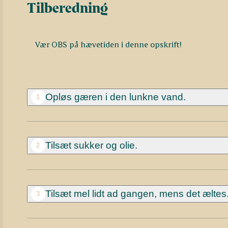
Tilberedning
Vær OBS på hævetiden i denne opskrift!
Opløs gæren i den lunkne vand.
1
Tilsæt sukker og olie.
2
Tilsæt mel lidt ad gangen, mens det æltes
3