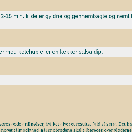
12-15 min. til de er gyldne og gennembagte og nemt
er med ketchup eller en lækker salsa dip.
res gode grillpølser, hvilket giver et resultat fuld af smag. Det k
og noget tålmodighed, når snobrødene skal tilberedes over glødern