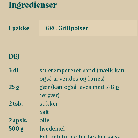
Ingredienser
1 pakke
GØL Grillpølser
DEJ
3 dl
stuetempereret vand (mælk kan
også anvendes og lunes)
25 g
gær (kan også laves med 7-8 g
tørgær)
2 tsk.
sukker
Salt
2 spsk.
olie
500 g
hvedemel
Evt. ketchup eller lækker salsa