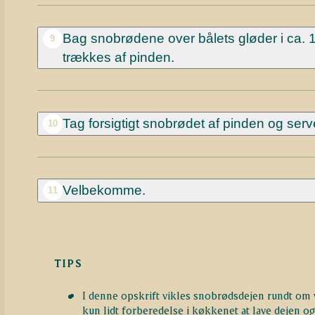
Bag snobrødene over bålets gløder i ca. 
9
trækkes af pinden.
Tag forsigtigt snobrødet af pinden og serv
10
Velbekomme.
11
TIPS
I denne opskrift vikles snobrødsdejen rundt om vo
kun lidt forberedelse i køkkenet at lave dejen 