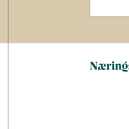
Nærings
Total antal 