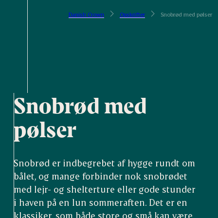
Danish Crown
Opskrifter
Snobrød med pølser
Snobrød med
pølser
Snobrød er indbegrebet af hygge rundt om
bålet, og mange forbinder nok snobrødet
med lejr- og shelterture eller gode stunder
i haven på en lun sommeraften. Det er en
klassiker, som både store og små kan være