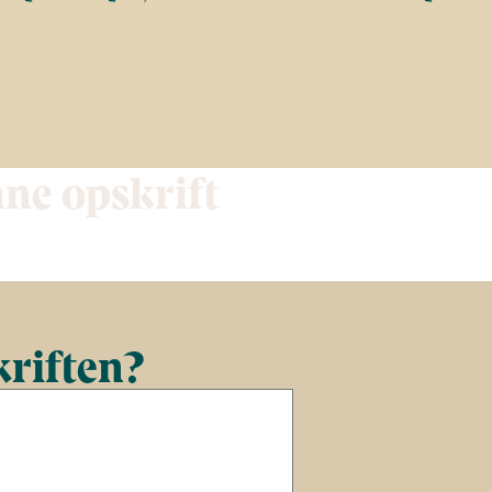
nne opskrift
kriften?