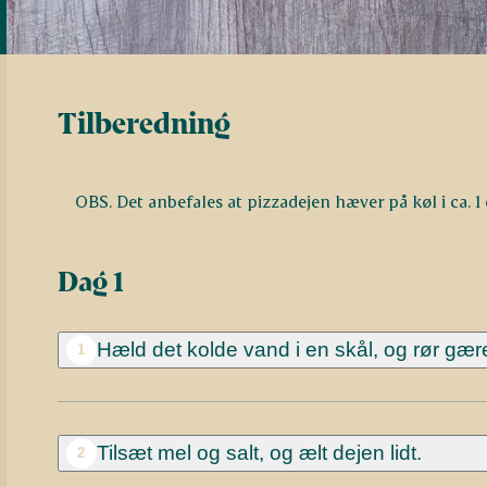
Tilberedning
OBS. Det anbefales at pizzadejen hæver på køl i ca. 1
Dag 1
Hæld det kolde vand i en skål, og rør gær
1
Tilsæt mel og salt, og ælt dejen lidt.
2