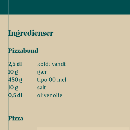
Ingredienser
Pizzabund
2,5 dl
koldt vandt
10 g
gær
450 g
tipo 00 mel
10 g
salt
0,5 dl
olivenolie
Pizza