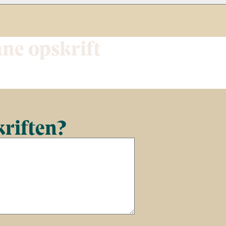
nne opskrift
kriften?