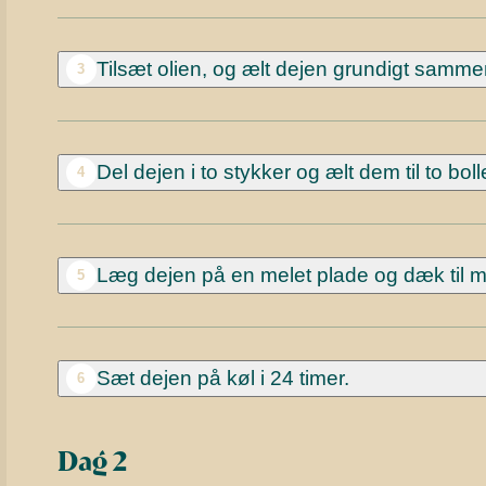
Tilsæt olien, og ælt dejen grundigt sammen
3
Del dejen i to stykker og ælt dem til to boll
4
Læg dejen på en melet plade og dæk til m
5
Sæt dejen på køl i 24 timer.
6
Dag 2