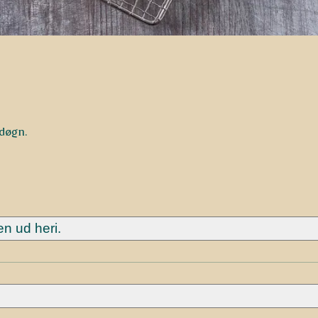
 døgn.
en ud heri.