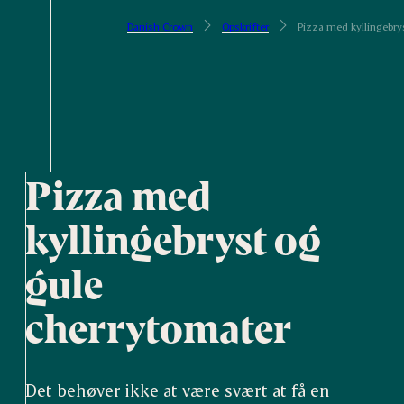
Danish Crown
Opskrifter
Pizza med kyllingebry
Pizza med
kyllingebryst og
gule
cherrytomater
Det behøver ikke at være svært at få en