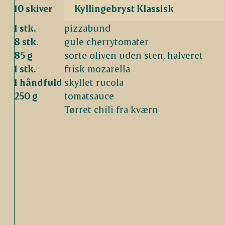
10 skiver
Kyllingebryst Klassisk
1 stk.
pizzabund
8 stk.
gule cherrytomater
85 g
sorte oliven uden sten, halveret
1 stk.
frisk mozarella
1 håndfuld
skyllet rucola
250 g
tomatsauce
Tørret chili fra kværn