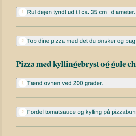
Rul dejen tyndt ud til ca. 35 cm i diameter.
1
Top dine pizza med det du ønsker og bag 
2
Pizza med kyllingebryst og gule c
Tænd ovnen ved 200 grader.
1
Fordel tomatsauce og kylling på pizzabu
2