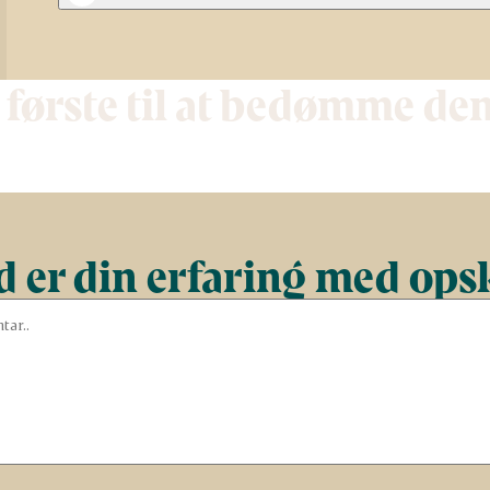
 første til at bedømme de
 er din erfaring med ops