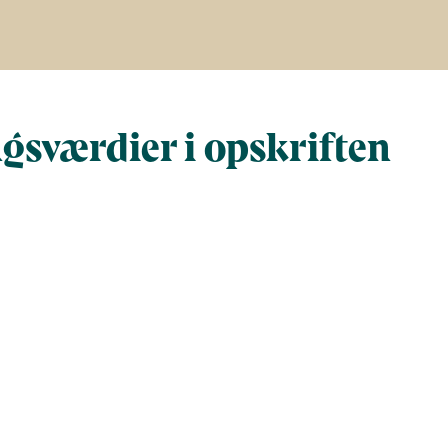
gsværdier i opskriften
Næringsindhold pr. 100 g
Næringsindho
al gram
100
627
al)
212
1327
7.2
45