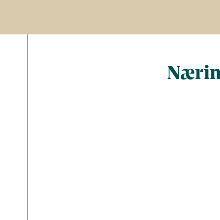
Nærin
Total ant
Energi (kc
Fedt (g)