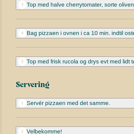
Top med halve cherrytomater, sorte oliven
3
Bag pizzaen i ovnen i ca 10 min. indtil oste
4
Top med frisk rucola og drys evt med lidt tør
5
Servering
Servér pizzaen med det samme.
1
Velbekomme!
2