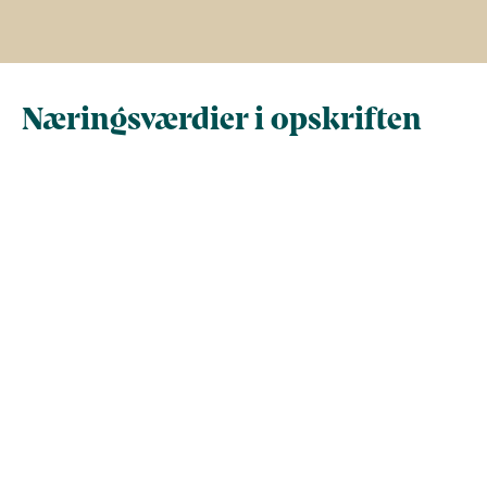
Næringsværdier i opskriften
Næringsindhold pr.
Næringsindhold 
100 g
person i opskrif
Total antal gram
100
604
Energi (kcal)
122,5
739,8
- Energi (kJ)
512,4
3.095,2
Fedt (g)
3,5
21,3
- heraf mættede