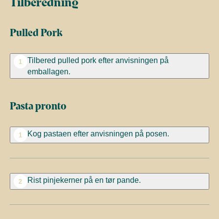
Tilberedning
Pulled Pork
Tilbered pulled pork efter anvisningen på
1
emballagen.
Pasta pronto
Kog pastaen efter anvisningen på posen.
1
Rist pinjekerner på en tør pande.
2