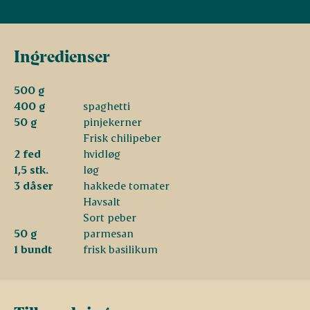
Ingredienser
500 g
400 g
spaghetti
50 g
pinjekerner
Frisk chilipeber
2 fed
hvidløg
1,5 stk.
løg
3 dåser
hakkede tomater
Havsalt
Sort peber
50 g
parmesan
1 bundt
frisk basilikum