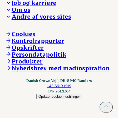
Job og karriere
Presse og nyheder
Fra jord til bord
Om os
Reklamationer
Hverdagen
Arbejd med os
Andre af vores sites
Whistleblower
Ansvarlighed og nøgletal
Ledige stillinger
Hvem er vi
Øvrige henvendelser
Mød Danish Crown
Brand og visuel identitet
Andelsejere - gris
Vi går forrest
Andelsejere - kreatur
Cookies
Vores resultater
Danishcrownprofessional.com
Kontrolrapporter
Vores lokationer
DAT-Schaub.com
Opskrifter
Kontakt
ESS-FOOD.com
Persondatapolitik
Fonden Dansk Gastronomi
KLS.se
Produkter
nordicspoor.com
Nyhedsbrev med madinspiration
Scanhide.dk
Sokolow.pl
Danish Crown Vej 1, DK-8940 Randers
+45 8919 1919
CVR 26121264
Opdater cookie-indstillinger