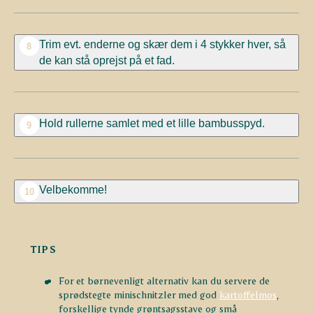
Trim evt. enderne og skær dem i 4 stykker hver, så
8
de kan stå oprejst på et fad.
Hold rullerne samlet med et lille bambusspyd.
9
Velbekomme!
10
TIPS
For et børnevenligt alternativ kan du servere de
sprødstegte minischnitzler med god
kartoffelmos
,
forskellige tynde grøntsagsstave og små