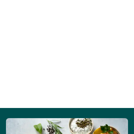
Vis mere
Protein (g)
7.1
21