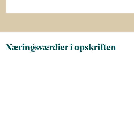
Næringsværdier i opskriften
Næringsindhold pr.
Næringsindhold 
100 g
person i opskrif
Total antal gram
100
301
Energi (kcal)
120
361
Fedt (g)
5.8
17
Kulhydrater (g)
10
31