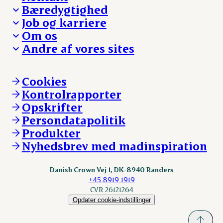
Bæredygtighed
Besøg Danish Crown
Job og karriere
Presse og nyheder
Fra jord til bord
Om os
Reklamationer
Hverdagen
Arbejd med os
Andre af vores sites
Whistleblower
Ansvarlighed og nøgletal
Ledige stillinger
Hvem er vi
Øvrige henvendelser
Mød Danish Crown
Brand og visuel identitet
Andelsejere - gris
Vi går forrest
Andelsejere - kreatur
Cookies
Vores resultater
Danishcrownprofessional.com
Kontrolrapporter
Vores lokationer
DAT-Schaub.com
Opskrifter
Kontakt
ESS-FOOD.com
Persondatapolitik
Fonden Dansk Gastronomi
KLS.se
Produkter
nordicspoor.com
Nyhedsbrev med madinspiration
Scanhide.dk
Sokolow.pl
Danish Crown Vej 1, DK-8940 Randers
+45 8919 1919
CVR 26121264
Opdater cookie-indstillinger