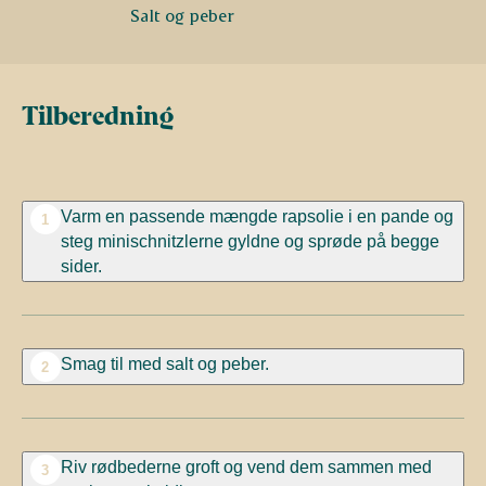
Salt og peber
Tilberedning
Varm en passende mængde rapsolie i en pande og
1
steg minischnitzlerne gyldne og sprøde på begge
sider.
Smag til med salt og peber.
2
Riv rødbederne groft og vend dem sammen med
3