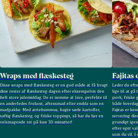
Wraps med flæskesteg
Fajitas
Disse wraps med flæskesteg er en god måde at få brugt
Leder du efte
dine rester af flæskesteg dagen efter eksempelvis den
lige til at gå
helt store julemiddag. De er nemme at lave, perfekte til
pork, friske 
en anderledes frokost, aftensmad eller endda som en
både hverdag
madpakke. Med ærtehummus, bagte søde kartofler,
Fajitas er ke
saftig flæskesteg, og friske toppings, så har du her en
servering dire
velsmagende ret på kun 30 minutter!
grundigt ige
efter eget val
som du vil. I