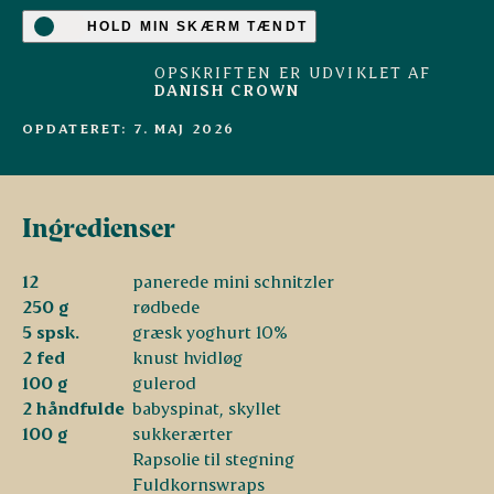
HOLD MIN SKÆRM TÆNDT
OPSKRIFTEN ER UDVIKLET AF
DANISH CROWN
OPDATERET: 7. MAJ 2026
Ingredienser
12
panerede mini schnitzler
250 g
rødbede
5 spsk.
græsk yoghurt 10%
2 fed
knust hvidløg
100 g
gulerod
2 håndfulde
babyspinat, skyllet
100 g
sukkerærter
Rapsolie til stegning
Fuldkornswraps